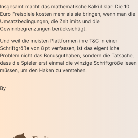
Insgesamt macht das mathematische Kalkül klar: Die 10
Euro Freispiele kosten mehr als sie bringen, wenn man die
Umsatzbedingungen, die Zeitlimits und die
Gewinnbegrenzungen berücksichtigt.
Und weil die meisten Plattformen ihre T&C in einer
Schriftgröße von 8 pt verfassen, ist das eigentliche
Problem nicht das Bonusguthaben, sondern die Tatsache,
dass die Spieler erst einmal die winzige Schriftgröße lesen
müssen, um den Haken zu verstehen.
By