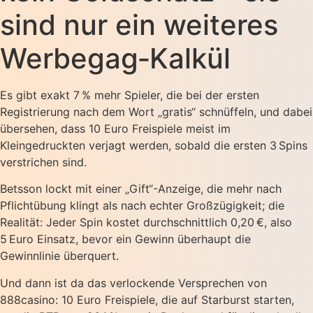
sind nur ein weiteres
Werbegag‑Kalkül
Es gibt exakt 7 % mehr Spieler, die bei der ersten
Registrierung nach dem Wort „gratis“ schnüffeln, und dabei
übersehen, dass 10 Euro Freispiele meist im
Kleingedruckten verjagt werden, sobald die ersten 3 Spins
verstrichen sind.
Betsson lockt mit einer „Gift“-Anzeige, die mehr nach
Pflichtübung klingt als nach echter Großzügigkeit; die
Realität: Jeder Spin kostet durchschnittlich 0,20 €, also
5 Euro Einsatz, bevor ein Gewinn überhaupt die
Gewinnlinie überquert.
Und dann ist da das verlockende Versprechen von
888casino: 10 Euro Freispiele, die auf Starburst starten,