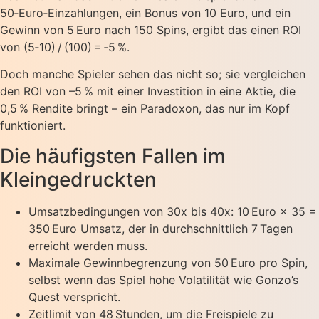
50‑Euro‑Einzahlungen, ein Bonus von 10 Euro, und ein
Gewinn von 5 Euro nach 150 Spins, ergibt das einen ROI
von (5‑10) / (100) = ‑5 %.
Doch manche Spieler sehen das nicht so; sie vergleichen
den ROI von –5 % mit einer Investition in eine Aktie, die
0,5 % Rendite bringt – ein Paradoxon, das nur im Kopf
funktioniert.
Die häufigsten Fallen im
Kleingedruckten
Umsatzbedingungen von 30x bis 40x: 10 Euro × 35 =
350 Euro Umsatz, der in durchschnittlich 7 Tagen
erreicht werden muss.
Maximale Gewinnbegrenzung von 50 Euro pro Spin,
selbst wenn das Spiel hohe Volatilität wie Gonzo’s
Quest verspricht.
Zeitlimit von 48 Stunden, um die Freispiele zu