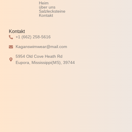
Heim
über uns
Salzlecksteine
Kontakt
Kontakt
+1 (662) 258-5616
Kaganswimwear@mail.com
5954 Old Cove Heath Rd
Eupora, Mississippi(MS), 39744