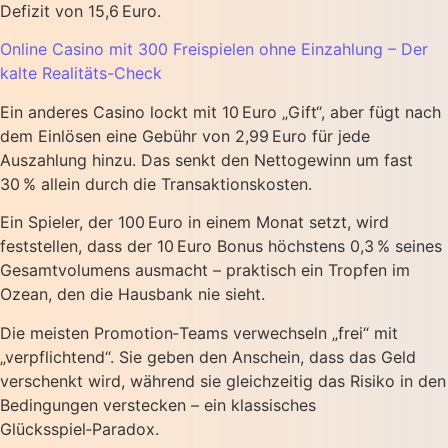
Defizit von 15,6 Euro.
Online Casino mit 300 Freispielen ohne Einzahlung – Der
kalte Realitäts-Check
Ein anderes Casino lockt mit 10 Euro „Gift“, aber fügt nach
dem Einlösen eine Gebühr von 2,99 Euro für jede
Auszahlung hinzu. Das senkt den Nettogewinn um fast
30 % allein durch die Transaktionskosten.
Ein Spieler, der 100 Euro in einem Monat setzt, wird
feststellen, dass der 10 Euro Bonus höchstens 0,3 % seines
Gesamtvolumens ausmacht – praktisch ein Tropfen im
Ozean, den die Hausbank nie sieht.
Die meisten Promotion‑Teams verwechseln „frei“ mit
„verpflichtend“. Sie geben den Anschein, dass das Geld
verschenkt wird, während sie gleichzeitig das Risiko in den
Bedingungen verstecken – ein klassisches
Glücksspiel‑Paradox.