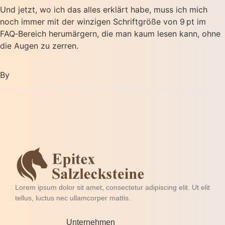
Und jetzt, wo ich das alles erklärt habe, muss ich mich
noch immer mit der winzigen Schriftgröße von 9 pt im
FAQ‑Bereich herumärgern, die man kaum lesen kann, ohne
die Augen zu zerren.
By
Lorem ipsum dolor sit amet, consectetur adipiscing elit. Ut elit
tellus, luctus nec ullamcorper mattis.
Unternehmen