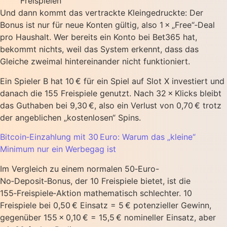
Freispielen
Und dann kommt das vertrackte Kleingedruckte: Der
Bonus ist nur für neue Konten gültig, also 1 × „Free“‑Deal
pro Haushalt. Wer bereits ein Konto bei Bet365 hat,
bekommt nichts, weil das System erkennt, dass das
Gleiche zweimal hintereinander nicht funktioniert.
Ein Spieler B hat 10 € für ein Spiel auf Slot X investiert und
danach die 155 Freispiele genutzt. Nach 32 × Klicks bleibt
das Guthaben bei 9,30 €, also ein Verlust von 0,70 € trotz
der angeblichen „kostenlosen“ Spins.
Bitcoin‑Einzahlung mit 30 Euro: Warum das „kleine“
Minimum nur ein Werbegag ist
Im Vergleich zu einem normalen 50‑Euro-
No‑Deposit‑Bonus, der 10 Freispiele bietet, ist die
155‑Freispiele‑Aktion mathematisch schlechter. 10
Freispiele bei 0,50 € Einsatz = 5 € potenzieller Gewinn,
gegenüber 155 × 0,10 € = 15,5 € nomineller Einsatz, aber