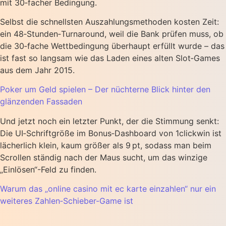
mit 30‑facher Bedingung.
Selbst die schnellsten Auszahlungsmethoden kosten Zeit:
ein 48‑Stunden‑Turnaround, weil die Bank prüfen muss, ob
die 30‑fache Wettbedingung überhaupt erfüllt wurde – das
ist fast so langsam wie das Laden eines alten Slot‑Games
aus dem Jahr 2015.
Poker um Geld spielen – Der nüchterne Blick hinter den
glänzenden Fassaden
Und jetzt noch ein letzter Punkt, der die Stimmung senkt:
Die UI‑Schriftgröße im Bonus‑Dashboard von 1clickwin ist
lächerlich klein, kaum größer als 9 pt, sodass man beim
Scrollen ständig nach der Maus sucht, um das winzige
„Einlösen“-Feld zu finden.
Warum das „online casino mit ec karte einzahlen“ nur ein
weiteres Zahlen‑Schieber-Game ist