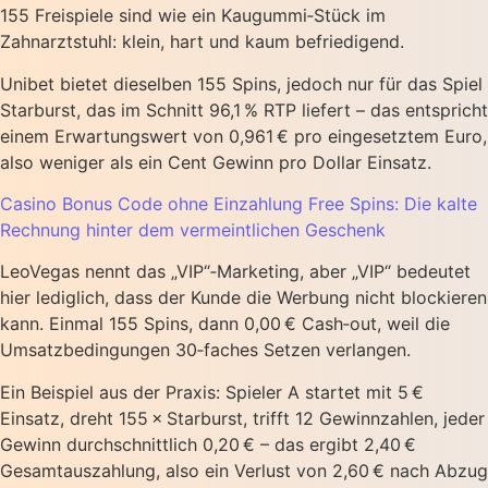
155 Freispiele sind wie ein Kaugummi‑Stück im
Zahnarztstuhl: klein, hart und kaum befriedigend.
Unibet bietet dieselben 155 Spins, jedoch nur für das Spiel
Starburst, das im Schnitt 96,1 % RTP liefert – das entspricht
einem Erwartungswert von 0,961 € pro eingesetztem Euro,
also weniger als ein Cent Gewinn pro Dollar Einsatz.
Casino Bonus Code ohne Einzahlung Free Spins: Die kalte
Rechnung hinter dem vermeintlichen Geschenk
LeoVegas nennt das „VIP“‑Marketing, aber „VIP“ bedeutet
hier lediglich, dass der Kunde die Werbung nicht blockieren
kann. Einmal 155 Spins, dann 0,00 € Cash‑out, weil die
Umsatzbedingungen 30‑faches Setzen verlangen.
Ein Beispiel aus der Praxis: Spieler A startet mit 5 €
Einsatz, dreht 155 × Starburst, trifft 12 Gewinnzahlen, jeder
Gewinn durchschnittlich 0,20 € – das ergibt 2,40 €
Gesamtauszahlung, also ein Verlust von 2,60 € nach Abzug