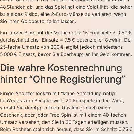
48 Stunden ab, und das Spiel hat eine Volatilität, die höher
ist als das Risiko, eine 2‑Euro-Münze zu verlieren, wenn
Sie Ihren Geldbeutel fallen lassen.
Ein kurzer Blick auf die Mathematik: 15 Freispiele × 0,50 €
durchschnittlicher Einsatz = 7,5 € potenzieller Gewinn. Der
25‑fache Umsatz von 200 € ergibt jedoch mindestens
5 000 € Einsatz, bevor Sie überhaupt an Ihr Geld kommen.
Die wahre Kostenrechnung
hinter “Ohne Registrierung”
Einige Anbieter locken mit “keine Anmeldung nötig”.
LeoVegas zum Beispiel wirft 20 Freispiele in den Wind,
sobald Sie die App öffnen. Das klingt nach einem
Geschenk, aber jeder Free‑Spin ist mit einem 40‑fachen
Umsatz versehen, den Sie in 30 Tagen erledigen müssen.
Beim Rechnen stellt sich heraus, dass Sie im Schnitt 0,75 €