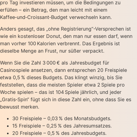
pro Tag investieren müssen, um die Bedingungen zu
erfüllen – ein Betrag, den man leicht mit einem
Kaffee‑und‑Croissant‑Budget verwechseln kann.
Anders gesagt, das „ohne Registrierung“-Versprechen ist
wie ein kostenloser Donut, den man nur essen darf, wenn
man vorher 100 Kalorien verbrennt. Das Ergebnis ist
dieselbe Menge an Frust, nur süßer verpackt.
Wenn Sie die Zahl 3 000 € als Jahresbudget für
Casinospiele ansetzen, dann entsprechen 20 Freispiele
etwa 0,5 % dieses Budgets. Das klingt winzig, bis Sie
feststellen, dass die meisten Spieler etwa 2 Spiele pro
Woche spielen – das ist 104 Spiele jährlich, und jeder
„Gratis‑Spin“ fügt sich in diese Zahl ein, ohne dass Sie es
bewusst merken.
30 Freispiele – 0,03 % des Monatsbudgets.
15 Freispiele – 0,25 % des Jahresumsatzes.
20 Freispiele – 0,5 % des Jahresbudgets.