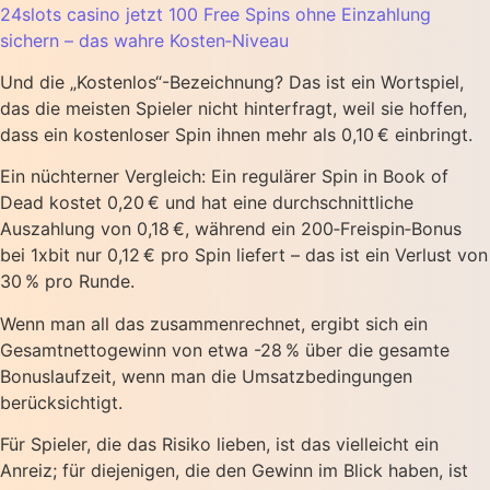
24slots casino jetzt 100 Free Spins ohne Einzahlung
sichern – das wahre Kosten‑Niveau
Und die „Kostenlos“-Bezeichnung? Das ist ein Wortspiel,
das die meisten Spieler nicht hinterfragt, weil sie hoffen,
dass ein kostenloser Spin ihnen mehr als 0,10 € einbringt.
Ein nüchterner Vergleich: Ein regulärer Spin in Book of
Dead kostet 0,20 € und hat eine durchschnittliche
Auszahlung von 0,18 €, während ein 200‑Freispin‑Bonus
bei 1xbit nur 0,12 € pro Spin liefert – das ist ein Verlust von
30 % pro Runde.
Wenn man all das zusammenrechnet, ergibt sich ein
Gesamtnettogewinn von etwa -28 % über die gesamte
Bonuslaufzeit, wenn man die Umsatzbedingungen
berücksichtigt.
Für Spieler, die das Risiko lieben, ist das vielleicht ein
Anreiz; für diejenigen, die den Gewinn im Blick haben, ist