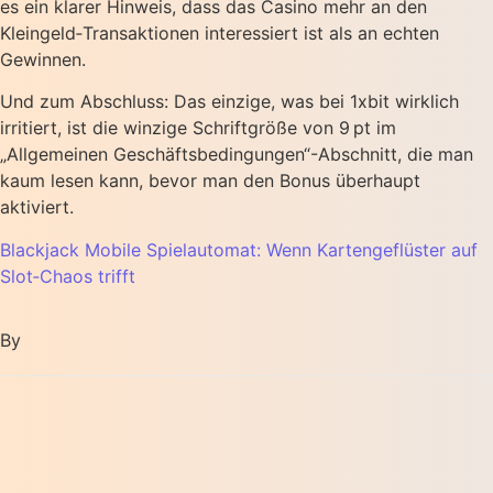
es ein klarer Hinweis, dass das Casino mehr an den
Kleingeld‑Transaktionen interessiert ist als an echten
Gewinnen.
Und zum Abschluss: Das einzige, was bei 1xbit wirklich
irritiert, ist die winzige Schriftgröße von 9 pt im
„Allgemeinen Geschäftsbedingungen“-Abschnitt, die man
kaum lesen kann, bevor man den Bonus überhaupt
aktiviert.
Blackjack Mobile Spielautomat: Wenn Kartengeflüster auf
Slot‑Chaos trifft
By