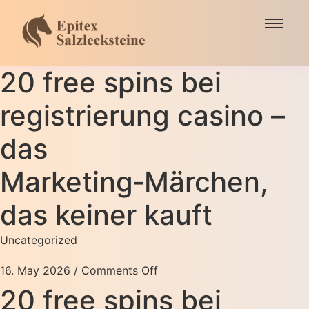
20 free spins bei
registrierung casino –
das
Marketing‑Märchen,
das keiner kauft
Uncategorized
16. May 2026
/
Comments Off
20 free spins bei