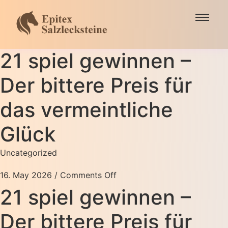
21 spiel gewinnen –
Der bittere Preis für
das vermeintliche
Glück
Uncategorized
16. May 2026
/
Comments Off
21 spiel gewinnen –
Der bittere Preis für