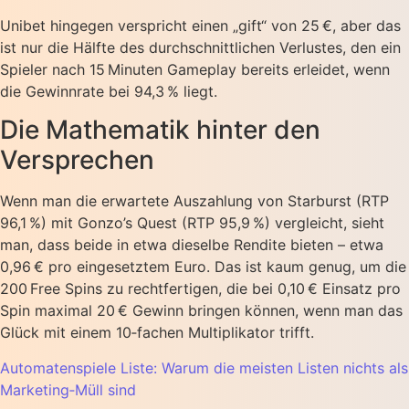
Unibet hingegen verspricht einen „gift“ von 25 €, aber das
ist nur die Hälfte des durchschnittlichen Verlustes, den ein
Spieler nach 15 Minuten Gameplay bereits erleidet, wenn
die Gewinnrate bei 94,3 % liegt.
Die Mathematik hinter den
Versprechen
Wenn man die erwartete Auszahlung von Starburst (RTP
96,1 %) mit Gonzo’s Quest (RTP 95,9 %) vergleicht, sieht
man, dass beide in etwa dieselbe Rendite bieten – etwa
0,96 € pro eingesetztem Euro. Das ist kaum genug, um die
200 Free Spins zu rechtfertigen, die bei 0,10 € Einsatz pro
Spin maximal 20 € Gewinn bringen können, wenn man das
Glück mit einem 10‑fachen Multiplikator trifft.
Automatenspiele Liste: Warum die meisten Listen nichts als
Marketing‑Müll sind