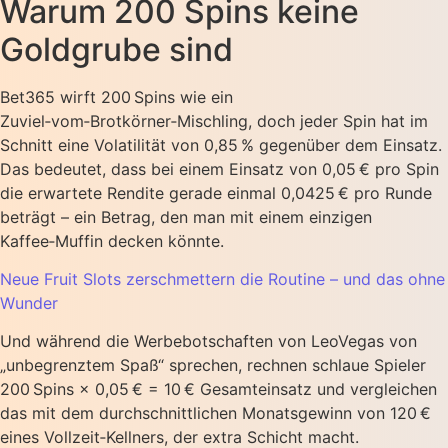
Warum 200 Spins keine
Goldgrube sind
Bet365 wirft 200 Spins wie ein
Zuviel‑vom‑Brotkörner‑Mischling, doch jeder Spin hat im
Schnitt eine Volatilität von 0,85 % gegenüber dem Einsatz.
Das bedeutet, dass bei einem Einsatz von 0,05 € pro Spin
die erwartete Rendite gerade einmal 0,0425 € pro Runde
beträgt – ein Betrag, den man mit einem einzigen
Kaffee‑Muffin decken könnte.
Neue Fruit Slots zerschmettern die Routine – und das ohne
Wunder
Und während die Werbebotschaften von LeoVegas von
„unbegrenztem Spaß“ sprechen, rechnen schlaue Spieler
200 Spins × 0,05 € = 10 € Gesamteinsatz und vergleichen
das mit dem durchschnittlichen Monatsgewinn von 120 €
eines Vollzeit‑Kellners, der extra Schicht macht.