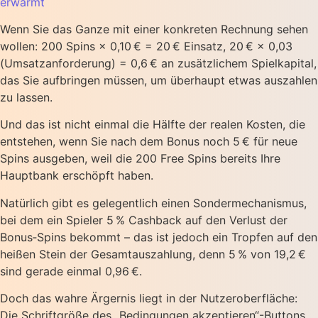
erwärmt
Wenn Sie das Ganze mit einer konkreten Rechnung sehen
wollen: 200 Spins × 0,10 € = 20 € Einsatz, 20 € × 0,03
(Umsatzanforderung) = 0,6 € an zusätzlichem Spielkapital,
das Sie aufbringen müssen, um überhaupt etwas auszahlen
zu lassen.
Und das ist nicht einmal die Hälfte der realen Kosten, die
entstehen, wenn Sie nach dem Bonus noch 5 € für neue
Spins ausgeben, weil die 200 Free Spins bereits Ihre
Hauptbank erschöpft haben.
Natürlich gibt es gelegentlich einen Sondermechanismus,
bei dem ein Spieler 5 % Cashback auf den Verlust der
Bonus‑Spins bekommt – das ist jedoch ein Tropfen auf den
heißen Stein der Gesamtauszahlung, denn 5 % von 19,2 €
sind gerade einmal 0,96 €.
Doch das wahre Ärgernis liegt in der Nutzeroberfläche:
Die Schriftgröße des „Bedingungen akzeptieren“-Buttons