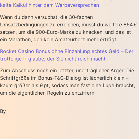
kalte Kalkül hinter dem Werbeversprechen
Wenn du dann versuchst, die 30‑fachen
Umsatzbedingungen zu erreichen, musst du weitere 864 €
setzen, um die 900‑Euro‑Marke zu knacken, und das ist
ein Marathon, den kein Amateurherz mehr erträgt.
Rocket Casino Bonus ohne Einzahlung echtes Geld – Der
trottelige Irrglaube, der Sie nicht reich macht
Zum Abschluss noch ein letzter, unerträglicher Ärger: Die
Schriftgröße im Bonus‑T&C‑Dialog ist lächerlich klein –
kaum größer als 9 pt, sodass man fast eine Lupe braucht,
um die eigentlichen Regeln zu entziffern.
By