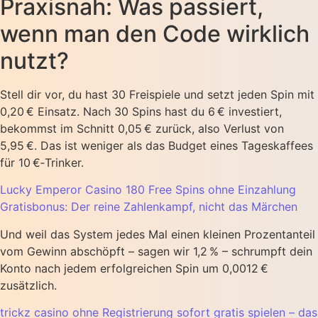
Praxisnah: Was passiert,
wenn man den Code wirklich
nutzt?
Stell dir vor, du hast 30 Freispiele und setzt jeden Spin mit
0,20 € Einsatz. Nach 30 Spins hast du 6 € investiert,
bekommst im Schnitt 0,05 € zurück, also Verlust von
5,95 €. Das ist weniger als das Budget eines Tageskaffees
für 10 €‑Trinker.
Lucky Emperor Casino 180 Free Spins ohne Einzahlung
Gratisbonus: Der reine Zahlenkampf, nicht das Märchen
Und weil das System jedes Mal einen kleinen Prozentanteil
vom Gewinn abschöpft – sagen wir 1,2 % – schrumpft dein
Konto nach jedem erfolgreichen Spin um 0,0012 €
zusätzlich.
trickz casino ohne Registrierung sofort gratis spielen – das