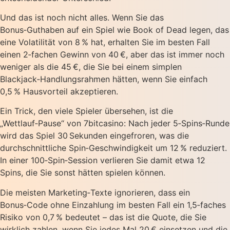
Und das ist noch nicht alles. Wenn Sie das
Bonus‑Guthaben auf ein Spiel wie Book of Dead legen, das
eine Volatilität von 8 % hat, erhalten Sie im besten Fall
einen 2‑fachen Gewinn von 40 €, aber das ist immer noch
weniger als die 45 €, die Sie bei einem simplen
Blackjack‑Handlungsrahmen hätten, wenn Sie einfach
0,5 % Hausvorteil akzeptieren.
Ein Trick, den viele Spieler übersehen, ist die
„Wettlauf‑Pause“ von 7bitcasino: Nach jeder 5‑Spins‑Runde
wird das Spiel 30 Sekunden eingefroren, was die
durchschnittliche Spin‑Geschwindigkeit um 12 % reduziert.
In einer 100‑Spin‑Session verlieren Sie damit etwa 12
Spins, die Sie sonst hätten spielen können.
Die meisten Marketing‑Texte ignorieren, dass ein
Bonus‑Code ohne Einzahlung im besten Fall ein 1,5‑faches
Risiko von 0,7 % bedeutet – das ist die Quote, die Sie
wirklich zahlen, wenn Sie jedes Mal 20 € einsetzen und die