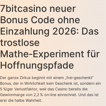
7bitcasino neuer
Bonus Code ohne
Einzahlung 2026: Das
trostlose
Mathe‑Experiment für
Hoffnungspfade
Der ganze Zirkus beginnt mit einem „frei‑geschenkt“
Bonus, der in Wirklichkeit kein Geschenk ist, sondern ein
5 %iger Verlustfaktor, weil das Casino bereits die
Gewinnmarge von 2,2 % on‑line einrechnet. Und das ist
erst die halbe Wahrheit.