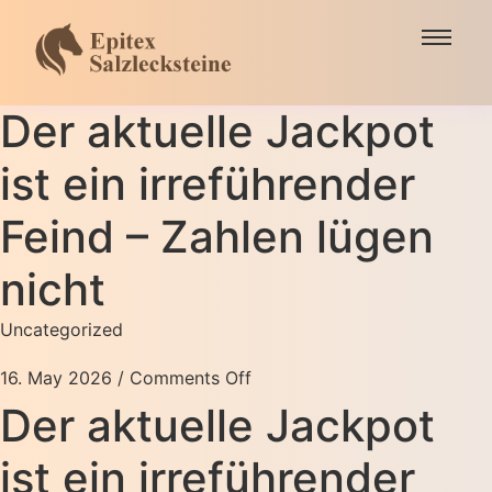
Der aktuelle Jackpot
ist ein irreführender
Feind – Zahlen lügen
nicht
Uncategorized
16. May 2026
/
Comments Off
Der aktuelle Jackpot
ist ein irreführender