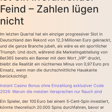
Feind – Zahlen lügen
nicht
Im letzten Quartal hat ein einziger progressiver Slot in
Deutschland den Rekord von 12,3 Millionen Euro geknackt,
und die ganze Branche jubelt, als wäre es ein sportlicher
Triumph. Und doch, während die Marketingabteilung von
Bet365 bereits ein Banner mit dem Wort „VIP“ druckt,
bleibt die Realität ein nüchternes Minus von 0,97 Euro pro
Einsatz, wenn man die durchschnittliche Hauskante
berücksichtigt.
Instant Casino Bonus ohne Einzahlung exklusiver Code
2026: Warum die meisten Versprechen nur Rauch sind
Ein Spieler, der 100 Euro bei einem 5‑Cent‑Spin investiert,
könnte theoretisch 20.000 Spins durchfahren, bevor er