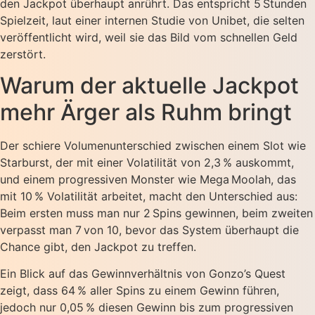
den Jackpot überhaupt anrührt. Das entspricht 5 Stunden
Spielzeit, laut einer internen Studie von Unibet, die selten
veröffentlicht wird, weil sie das Bild vom schnellen Geld
zerstört.
Warum der aktuelle Jackpot
mehr Ärger als Ruhm bringt
Der schiere Volumenunterschied zwischen einem Slot wie
Starburst, der mit einer Volatilität von 2,3 % auskommt,
und einem progressiven Monster wie Mega Moolah, das
mit 10 % Volatilität arbeitet, macht den Unterschied aus:
Beim ersten muss man nur 2 Spins gewinnen, beim zweiten
verpasst man 7 von 10, bevor das System überhaupt die
Chance gibt, den Jackpot zu treffen.
Ein Blick auf das Gewinnverhältnis von Gonzo’s Quest
zeigt, dass 64 % aller Spins zu einem Gewinn führen,
jedoch nur 0,05 % diesen Gewinn bis zum progressiven