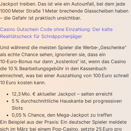
Jackpot treiben. Das ist wie ein Autounfall, bei dem jede
1000 Meter Straße 1 Meter brechende Glasscheiben haben
– die Gefahr ist praktisch unsichtbar.
Casino Gutschein Code ohne Einzahlung: Der kalte
Realitätscheck für Schnäppchenjäger
Und während die meisten Spieler die Werbe‑„Geschenke“
als echte Chance sehen, ignorieren sie, dass ein
10‑Euro‑Bonus nur dann „kostenlos“ ist, wenn das Casino
die 10 % Bearbeitungsgebühr in den Kassenbuch
einrechnet, was bei einer Auszahlung von 100 Euro schnell
10 Euro kosten kann.
12,3 Mio. € aktueller Jackpot – selten erreicht
5 % durchschnittliche Hauskante bei progressiven
Slots
0,05 % Chance, den Mega‑Jackpot zu treffen
Ein Beispiel aus der Praxis: Ein deutscher Spieler meldete
sich im März bei einem Pop‑Casino, setzte 25 Euro pro