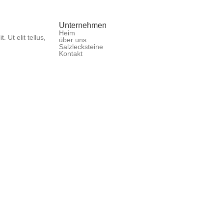
Unternehmen
Heim
 Ut elit tellus,
über uns
Salzlecksteine
Kontakt