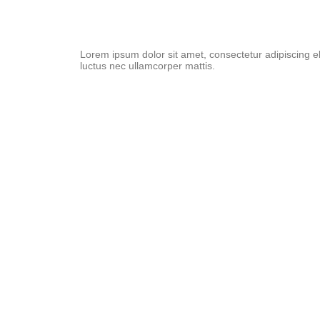
Lorem ipsum dolor sit amet, consectetur adipiscing elit.
luctus nec ullamcorper mattis.