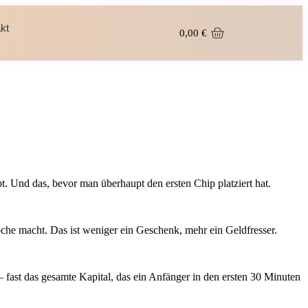
kt
0,00
€
t. Und das, bevor man überhaupt den ersten Chip platziert hat.
oche macht. Das ist weniger ein Geschenk, mehr ein Geldfresser.
 fast das gesamte Kapital, das ein Anfänger in den ersten 30 Minuten