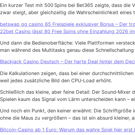
Ein kurzer Test mit 500 Spins bei Bet365 zeigte, dass die 
zwar steigt, aber gleichzeitig die Wahrscheinlichkeit eines
betswap gg casino 85 Freispiele exklusiver Bonus – Der tro
22bet Casino lässt 80 Free Spins ohne Einzahlung 2026 i
Und dann die Bedienoberfläche: Viele Plattformen verstecke
man während des Multitasks genau diese Schnellschaltung 
Blackjack Casino Deutsch – Der harte Deal hinter dem Dec
Die Kalkulationen zeigen, dass bei einer durchschnittliche
weil jedes zusätzliche Bild den CPU‑Load erhöht.
Schließlich das kleine, aber feine Detail: Der Sound‑Mixer
Spielen kaum das Signal vom Lärm unterscheiden kann – ei
Und noch ein Punkt, den keiner erwähnt: Die Schriftgröße 
ohne die Maus zu vergrößern – das ist ein absurd kleiner, ab
Bitcoin-Casino ab 1 Euro: Warum das wahre Spiel hier erst 