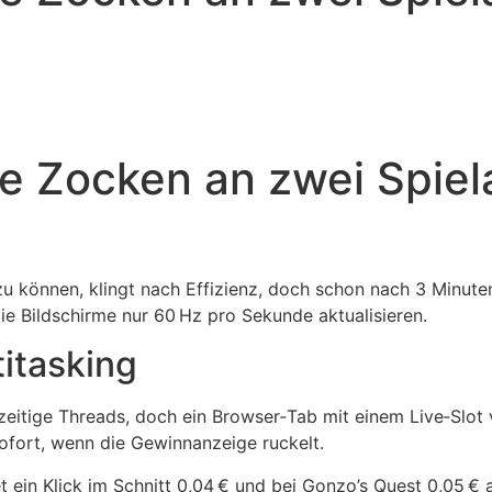
ge Zocken an zwei Spie
zu können, klingt nach Effizienz, doch schon nach 3 Minut
e Bildschirme nur 60 Hz pro Sekunde aktualisieren.
titasking
zeitige Threads, doch ein Browser‑Tab mit einem Live‑Slot 
ofort, wenn die Gewinnanzeige ruckelt.
et ein Klick im Schnitt 0,04 € und bei Gonzo’s Quest 0,05 €