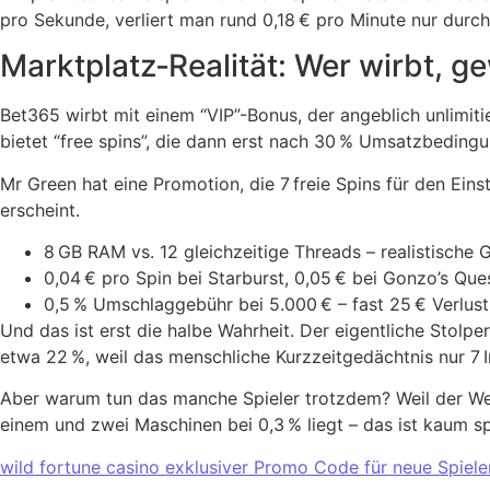
pro Sekunde, verliert man rund 0,18 € pro Minute nur durc
Marktplatz‑Realität: Wer wirbt, g
Bet365 wirbt mit einem “VIP”-Bonus, der angeblich unlimiti
bietet “free spins”, die dann erst nach 30 % Umsatzbedin
Mr Green hat eine Promotion, die 7 freie Spins für den Ein
erscheint.
8 GB RAM vs. 12 gleichzeitige Threads – realistische 
0,04 € pro Spin bei Starburst, 0,05 € bei Gonzo’s Que
0,5 % Umschlaggebühr bei 5.000 € – fast 25 € Verlust
Und das ist erst die halbe Wahrheit. Der eigentliche Stolp
etwa 22 %, weil das menschliche Kurzzeitgedächtnis nur 7 I
Aber warum tun das manche Spieler trotzdem? Weil der Wer
einem und zwei Maschinen bei 0,3 % liegt – das ist kaum sp
wild fortune casino exklusiver Promo Code für neue Spiele