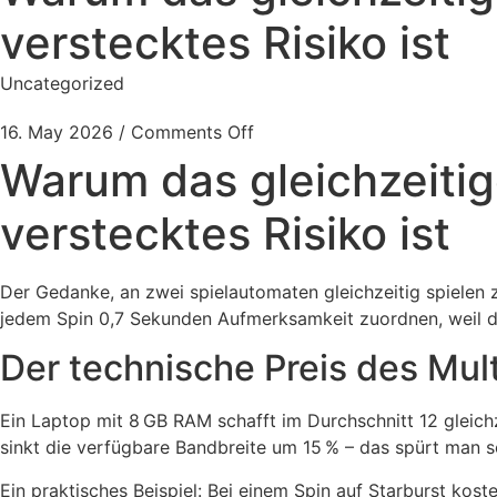
verstecktes Risiko ist
Uncategorized
16. May 2026
/
Comments Off
Warum das gleichzeiti
verstecktes Risiko ist
Der Gedanke, an zwei spielautomaten gleichzeitig spielen 
jedem Spin 0,7 Sekunden Aufmerksamkeit zuordnen, weil di
Der technische Preis des Mul
Ein Laptop mit 8 GB RAM schafft im Durchschnitt 12 gleich
sinkt die verfügbare Bandbreite um 15 % – das spürt man s
Ein praktisches Beispiel: Bei einem Spin auf Starburst kost