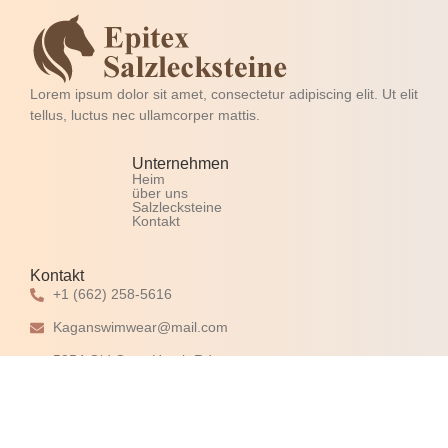
Lorem ipsum dolor sit amet, consectetur adipiscing elit. Ut elit
tellus, luctus nec ullamcorper mattis.
Unternehmen
Heim
über uns
Salzlecksteine
Kontakt
Kontakt
+1 (662) 258-5616
Kaganswimwear@mail.com
5954 Old Cove Heath Rd
Eupora, Mississippi(MS), 39744