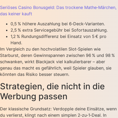
Seriöses Casino Bonusgeld: Das trockene Mathe‑Märchen,
das keiner kauft
0,5 % höhere Auszahlung bei 6‑Deck‑Varianten.
2,5 % extra Servicegebühr bei Sofortauszahlung.
1,2 % Rundungsdifferenz bei Einsatz von 5 € pro
Hand.
Im Vergleich zu den hochvolatilen Slot‑Spielen wie
Starburst, deren Gewinnspannen zwischen 96 % und 98 %
schwanken, wirkt Blackjack viel kalkulierbarer – aber
genau das macht es gefährlich, weil Spieler glauben, sie
könnten das Risiko besser steuern.
Strategien, die nicht in die
Werbung passen
Der klassische Grundsatz: Verdopple deine Einsätze, wenn
du verlierst, klingt nach einem simplen 2‑zu‑1‑Deal. In