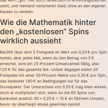
steht, und niemand verschenkt Geld, ohne an den eigenen
Kassen zu denken.
Wie die Mathematik hinter
den „kostenlosen“ Spins
wirklich aussieht
Bet365 lässt dich 5 Freispiele im Wert von 0,20 € pro Spin
testen, aber jedes Mal, wenn du den Betrag von 5 €
erreichst, wird ein 25‑Prozent‑Umsatzanteil fällig, also
1,25 € für das gesamte Set. Unibet dagegen bietet 20
Freispiele mit einer 30‑Prozent‑Wette von 0,30 € pro Spin,
das bedeutet 1,80 € an Bedingungen nur für das
Grundpaket. Der Unterschied von 0,55 € mag klein wirken,
doch er multipliziert sich, wenn du die 60 Spins von
bankobet ansetzt: 60 × 0,25 € = 15 € an fiktivem Umsatz,
bevor du überhaupt etwas gewinnen kannst.