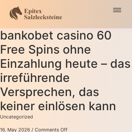
bankobet casino 60
Free Spins ohne
Einzahlung heute – das
irreführende
Versprechen, das
keiner einlösen kann
Uncategorized
16. May 2026
/
Comments Off