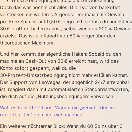
Umsatzbedingungen: 30 % bis zur Auszahlung
Doch das war noch nicht alles. Die T&C von bankobet
verstecken ein weiteres Ärgernis: Der maximale Gewinn
pro Free Spin ist auf 0,50 € begrenzt, sodass du höchstens
30 € brutto erhalten kannst, selbst wenn du 200 % Gewinn
erzielst. Das ist ein Rabatt von 50 % gegenüber dem
theoretischen Maximum.
Und hier kommt der eigentliche Haken: Sobald du den
maximalen Cash‑Out von 30 € erreicht hast, wird das
Konto sofort gesperrt, weil du die
30‑Prozent‑Umsatzbedingung nicht mehr erfüllen kannst.
Der Support von LeoVegas, der angeblich 24/7 erreichbar
ist, reagiert dann mit automatisierten Standardantworten,
die dich auf die „Nutzungsbedingungen“ verweisen.
Wahres Roulette-Chaos: Warum die „verschiedenen
roulette arten“ dich nie reich machen
Ein weiterer nüchterner Blick: Wenn du 60 Spins über 3