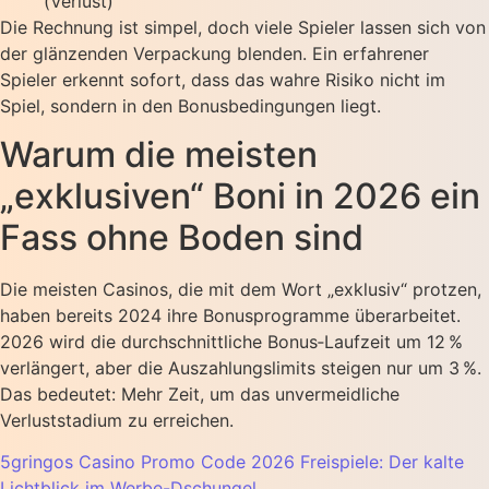
(Verlust)
Die Rechnung ist simpel, doch viele Spieler lassen sich von
der glänzenden Verpackung blenden. Ein erfahrener
Spieler erkennt sofort, dass das wahre Risiko nicht im
Spiel, sondern in den Bonusbedingungen liegt.
Warum die meisten
„exklusiven“ Boni in 2026 ein
Fass ohne Boden sind
Die meisten Casinos, die mit dem Wort „exklusiv“ protzen,
haben bereits 2024 ihre Bonusprogramme überarbeitet.
2026 wird die durchschnittliche Bonus‑Laufzeit um 12 %
verlängert, aber die Auszahlungslimits steigen nur um 3 %.
Das bedeutet: Mehr Zeit, um das unvermeidliche
Verluststadium zu erreichen.
5gringos Casino Promo Code 2026 Freispiele: Der kalte
Lichtblick im Werbe-Dschungel