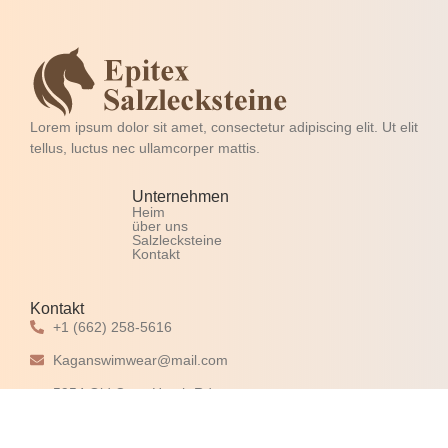
Lorem ipsum dolor sit amet, consectetur adipiscing elit. Ut elit
tellus, luctus nec ullamcorper mattis.
Unternehmen
Heim
über uns
Salzlecksteine
Kontakt
Kontakt
+1 (662) 258-5616
Kaganswimwear@mail.com
5954 Old Cove Heath Rd
Eupora, Mississippi(MS), 39744