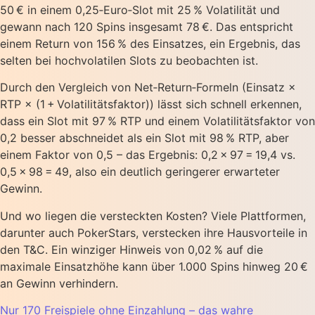
50 € in einem 0,25‑Euro‑Slot mit 25 % Volatilität und
gewann nach 120 Spins insgesamt 78 €. Das entspricht
einem Return von 156 % des Einsatzes, ein Ergebnis, das
selten bei hochvolatilen Slots zu beobachten ist.
Durch den Vergleich von Net‑Return‑Formeln (Einsatz ×
RTP × (1 + Volatilitätsfaktor)) lässt sich schnell erkennen,
dass ein Slot mit 97 % RTP und einem Volatilitätsfaktor von
0,2 besser abschneidet als ein Slot mit 98 % RTP, aber
einem Faktor von 0,5 – das Ergebnis: 0,2 × 97 = 19,4 vs.
0,5 × 98 = 49, also ein deutlich geringerer erwarteter
Gewinn.
Und wo liegen die versteckten Kosten? Viele Plattformen,
darunter auch PokerStars, verstecken ihre Hausvorteile in
den T&C. Ein winziger Hinweis von 0,02 % auf die
maximale Einsatzhöhe kann über 1.000 Spins hinweg 20 €
an Gewinn verhindern.
Nur 170 Freispiele ohne Einzahlung – das wahre