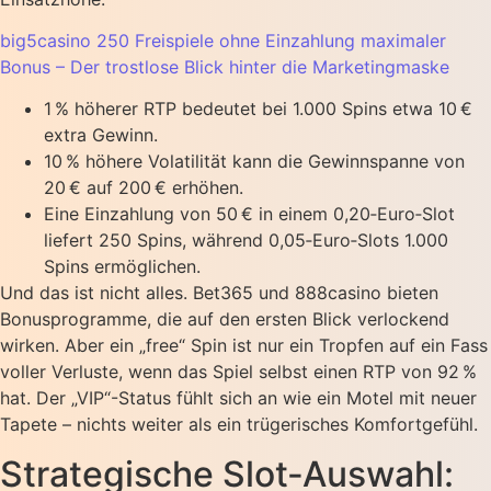
big5casino 250 Freispiele ohne Einzahlung maximaler
Bonus – Der trostlose Blick hinter die Marketingmaske
1 % höherer RTP bedeutet bei 1.000 Spins etwa 10 €
extra Gewinn.
10 % höhere Volatilität kann die Gewinnspanne von
20 € auf 200 € erhöhen.
Eine Einzahlung von 50 € in einem 0,20‑Euro‑Slot
liefert 250 Spins, während 0,05‑Euro‑Slots 1.000
Spins ermöglichen.
Und das ist nicht alles. Bet365 und 888casino bieten
Bonusprogramme, die auf den ersten Blick verlockend
wirken. Aber ein „free“ Spin ist nur ein Tropfen auf ein Fass
voller Verluste, wenn das Spiel selbst einen RTP von 92 %
hat. Der „VIP“-Status fühlt sich an wie ein Motel mit neuer
Tapete – nichts weiter als ein trügerisches Komfortgefühl.
Strategische Slot‑Auswahl: