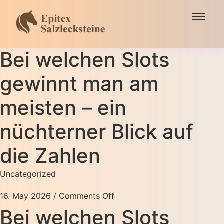
Bei welchen Slots
gewinnt man am
meisten – ein
nüchterner Blick auf
die Zahlen
Uncategorized
16. May 2026
/
Comments Off
Bei welchen Slots