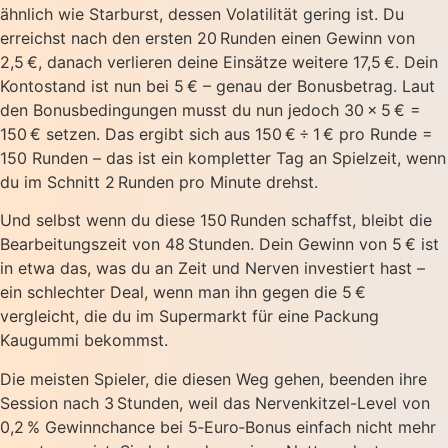
ähnlich wie Starburst, dessen Volatilität gering ist. Du
erreichst nach den ersten 20 Runden einen Gewinn von
2,5 €, danach verlieren deine Einsätze weitere 17,5 €. Dein
Kontostand ist nun bei 5 € – genau der Bonusbetrag. Laut
den Bonusbedingungen musst du nun jedoch 30 × 5 € =
150 € setzen. Das ergibt sich aus 150 € ÷ 1 € pro Runde =
150 Runden – das ist ein kompletter Tag an Spielzeit, wenn
du im Schnitt 2 Runden pro Minute drehst.
Und selbst wenn du diese 150 Runden schaffst, bleibt die
Bearbeitungszeit von 48 Stunden. Dein Gewinn von 5 € ist
in etwa das, was du an Zeit und Nerven investiert hast –
ein schlechter Deal, wenn man ihn gegen die 5 €
vergleicht, die du im Supermarkt für eine Packung
Kaugummi bekommst.
Die meisten Spieler, die diesen Weg gehen, beenden ihre
Session nach 3 Stunden, weil das Nervenkitzel-Level von
0,2 % Gewinnchance bei 5‑Euro‑Bonus einfach nicht mehr