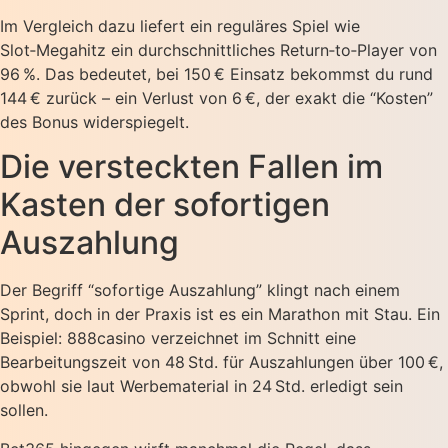
Im Vergleich dazu liefert ein reguläres Spiel wie
Slot‑Megahitz ein durchschnittliches Return‑to‑Player von
96 %. Das bedeutet, bei 150 € Einsatz bekommst du rund
144 € zurück – ein Verlust von 6 €, der exakt die “Kosten”
des Bonus widerspiegelt.
Die versteckten Fallen im
Kasten der sofortigen
Auszahlung
Der Begriff “sofortige Auszahlung” klingt nach einem
Sprint, doch in der Praxis ist es ein Marathon mit Stau. Ein
Beispiel: 888casino verzeichnet im Schnitt eine
Bearbeitungszeit von 48 Std. für Auszahlungen über 100 €,
obwohl sie laut Werbematerial in 24 Std. erledigt sein
sollen.