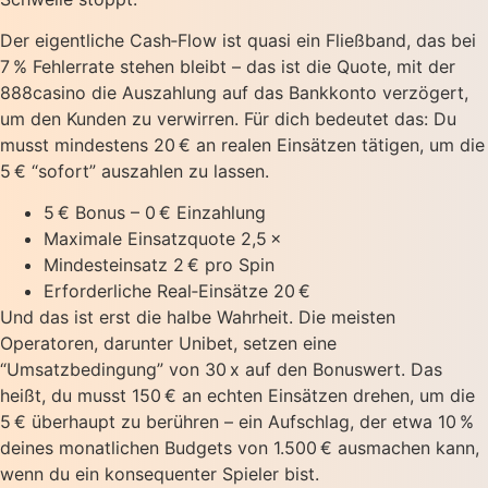
Der eigentliche Cash‑Flow ist quasi ein Fließband, das bei
7 % Fehlerrate stehen bleibt – das ist die Quote, mit der
888casino die Auszahlung auf das Bankkonto verzögert,
um den Kunden zu verwirren. Für dich bedeutet das: Du
musst mindestens 20 € an realen Einsätzen tätigen, um die
5 € “sofort” auszahlen zu lassen.
5 € Bonus – 0 € Einzahlung
Maximale Einsatzquote 2,5 ×
Mindesteinsatz 2 € pro Spin
Erforderliche Real‑Einsätze 20 €
Und das ist erst die halbe Wahrheit. Die meisten
Operatoren, darunter Unibet, setzen eine
“Umsatzbedingung” von 30 x auf den Bonuswert. Das
heißt, du musst 150 € an echten Einsätzen drehen, um die
5 € überhaupt zu berühren – ein Aufschlag, der etwa 10 %
deines monatlichen Budgets von 1.500 € ausmachen kann,
wenn du ein konsequenter Spieler bist.