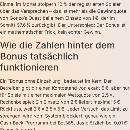
Einmal im Monat stolpern 12 % der registrierten Spieler
über das Versprechen – das ist mehr als die Gewinnquote
von Gonzo’s Quest bei einem Einsatz von 1 €, der im
Schnitt 97,6 % zurückgibt. Der Unterschied: Der Bonus ist
ein mathematischer Trick, kein echter Gewinn.
Wie die Zahlen hinter dem
Bonus tatsächlich
funktionieren
Ein “Bonus ohne Einzahlung” bedeutet im Kern: Der
Betreiber gibt dir einen Kontostand von exakt 5 €, aber nur
für Spiele mit einer maximalen Wettquote von 2,5 ×.
Rechenbeispiel: Ein Einsatz von 2 € liefert maximal 5 €
Rückfluss, weil 2 € × 2,5 = 5 €. Jeder Versuch, das Limit zu
sprengen, wird vom System blockiert, genau wie ein
Cash‑Back‑Programm bei Bet365, das plötzlich bei 0,01 €
Schwelle stoppt.