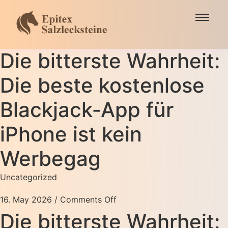
Die bitterste Wahrheit:
Die beste kostenlose
Blackjack‑App für
iPhone ist kein
Werbegag
Uncategorized
16. May 2026
/
Comments Off
Die bitterste Wahrheit: