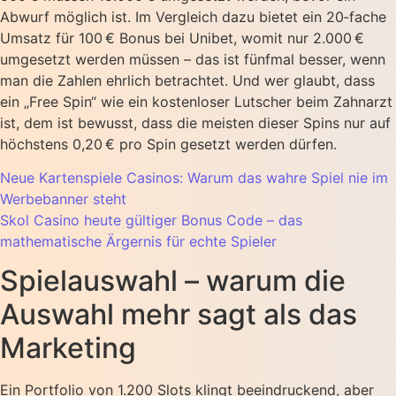
Abwurf möglich ist. Im Vergleich dazu bietet ein 20‑fache
Umsatz für 100 € Bonus bei Unibet, womit nur 2.000 €
umgesetzt werden müssen – das ist fünfmal besser, wenn
man die Zahlen ehrlich betrachtet. Und wer glaubt, dass
ein „Free Spin“ wie ein kostenloser Lutscher beim Zahnarzt
ist, dem ist bewusst, dass die meisten dieser Spins nur auf
höchstens 0,20 € pro Spin gesetzt werden dürfen.
Neue Kartenspiele Casinos: Warum das wahre Spiel nie im
Werbebanner steht
Skol Casino heute gültiger Bonus Code – das
mathematische Ärgernis für echte Spieler
Spielauswahl – warum die
Auswahl mehr sagt als das
Marketing
Ein Portfolio von 1.200 Slots klingt beeindruckend, aber