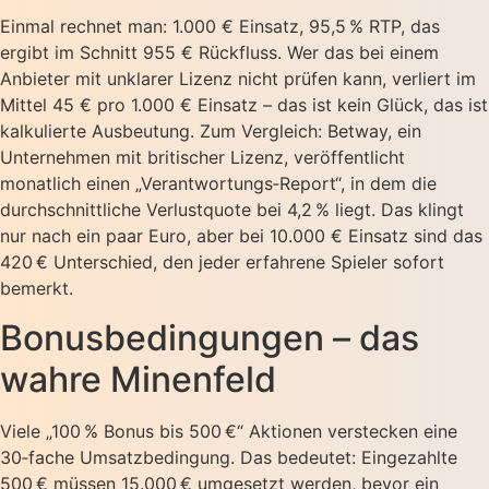
Einmal rechnet man: 1.000 € Einsatz, 95,5 % RTP, das
ergibt im Schnitt 955 € Rückfluss. Wer das bei einem
Anbieter mit unklarer Lizenz nicht prüfen kann, verliert im
Mittel 45 € pro 1.000 € Einsatz – das ist kein Glück, das ist
kalkulierte Ausbeutung. Zum Vergleich: Betway, ein
Unternehmen mit britischer Lizenz, veröffentlicht
monatlich einen „Verantwortungs‑Report“, in dem die
durchschnittliche Verlustquote bei 4,2 % liegt. Das klingt
nur nach ein paar Euro, aber bei 10.000 € Einsatz sind das
420 € Unterschied, den jeder erfahrene Spieler sofort
bemerkt.
Bonusbedingungen – das
wahre Minenfeld
Viele „100 % Bonus bis 500 €“ Aktionen verstecken eine
30‑fache Umsatzbedingung. Das bedeutet: Eingezahlte
500 € müssen 15.000 € umgesetzt werden, bevor ein