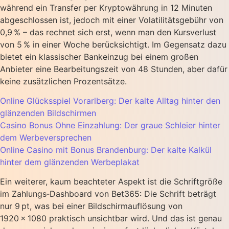
während ein Transfer per Kryptowährung in 12 Minuten
abgeschlossen ist, jedoch mit einer Volatilitätsgebühr von
0,9 % – das rechnet sich erst, wenn man den Kursverlust
von 5 % in einer Woche berücksichtigt. Im Gegensatz dazu
bietet ein klassischer Bankeinzug bei einem großen
Anbieter eine Bearbeitungszeit von 48 Stunden, aber dafür
keine zusätzlichen Prozentsätze.
Online Glücksspiel Vorarlberg: Der kalte Alltag hinter den
glänzenden Bildschirmen
Casino Bonus Ohne Einzahlung: Der graue Schleier hinter
dem Werbeversprechen
Online Casino mit Bonus Brandenburg: Der kalte Kalkül
hinter dem glänzenden Werbeplakat
Ein weiterer, kaum beachteter Aspekt ist die Schriftgröße
im Zahlungs‑Dashboard von Bet365: Die Schrift beträgt
nur 9 pt, was bei einer Bildschirmauflösung von
1920 × 1080 praktisch unsichtbar wird. Und das ist genau