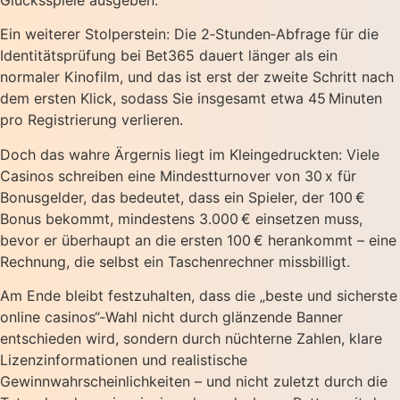
Ein weiterer Stolperstein: Die 2‑Stunden‑Abfrage für die
Identitätsprüfung bei Bet365 dauert länger als ein
normaler Kinofilm, und das ist erst der zweite Schritt nach
dem ersten Klick, sodass Sie insgesamt etwa 45 Minuten
pro Registrierung verlieren.
Doch das wahre Ärgernis liegt im Kleingedruckten: Viele
Casinos schreiben eine Mindestturnover von 30 x für
Bonusgelder, das bedeutet, dass ein Spieler, der 100 €
Bonus bekommt, mindestens 3.000 € einsetzen muss,
bevor er überhaupt an die ersten 100 € herankommt – eine
Rechnung, die selbst ein Taschenrechner missbilligt.
Am Ende bleibt festzuhalten, dass die „beste und sicherste
online casinos“‑Wahl nicht durch glänzende Banner
entschieden wird, sondern durch nüchterne Zahlen, klare
Lizenzinformationen und realistische
Gewinnwahrscheinlichkeiten – und nicht zuletzt durch die