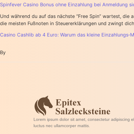
Spinfever Casino Bonus ohne Einzahlung bei Anmeldung sich
Und während du auf das nächste “Free Spin” wartest, die an
die meisten Fußnoten in Steuererklärungen und zwingt dich
Casino Cashlib ab 4 Euro: Warum das kleine Einzahlungs‑Mi
By
Lorem ipsum dolor sit amet, consectetur adipiscing elit.
luctus nec ullamcorper mattis.