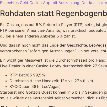
Ein echtes Geld Casino App mit Auszahlung: Der knallhart
Rohdaten statt Regenbogenblu
Ein Casino, das auf 5 % Return to Player (RTP) setzt, ist g
RTP bei seiner American‑Variante, was praktisch bedeutet, d
du bei einem anderen Anbieter 5 % zahlst.
Und das ist noch nicht das Ende der Geschichte. LeoVegas 
versprochenen “sofortigen Auszahlungen”. Unibet versucht e
Ein wichtiger Messwert ist die Durchschnittszeit pro Hand
Live‑Dealer in einer Casino‑Lobby durchschnittlich 27 Sek
RTP: Bet365 99,5 %
Durchschnittliche Handzeit: 12 s vs. 27 s (Live)
KYC‑Dauer: 48 h (LeoVegas)
Starburst und Gonzo’s Quest können in 5 bis 7 Sekunden p
so, als würde das Kartenspiel selbst versuchen, dich zu übe