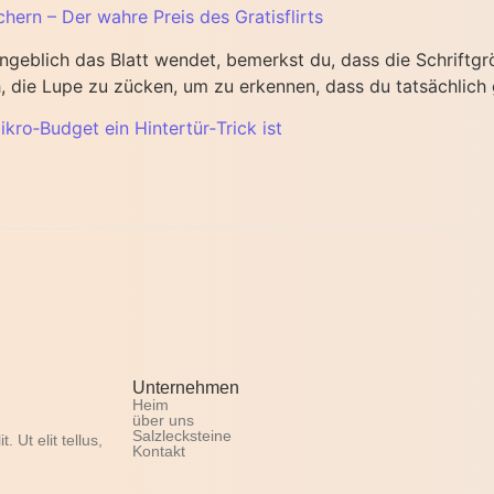
ern – Der wahre Preis des Gratisflirts
geblich das Blatt wendet, bemerkst du, dass die Schriftgrö
, die Lupe zu zücken, um zu erkennen, dass du tatsächlich
kro‑Budget ein Hintertür‑Trick ist
Unternehmen
Heim
über uns
Salzlecksteine
 Ut elit tellus,
Kontakt