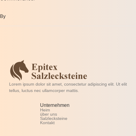
By
Lorem ipsum dolor sit amet, consectetur adipiscing elit. Ut elit
tellus, luctus nec ullamcorper mattis.
Unternehmen
Heim
über uns
Salzlecksteine
Kontakt