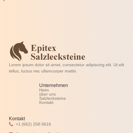
Lorem ipsum dolor sit amet, consectetur adipiscing elit. Ut elit
tellus, luctus nec ullamcorper mattis.
Unternehmen
Heim
über uns
Salzlecksteine
Kontakt
Kontakt
+1 (662) 258-5616