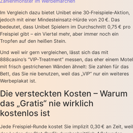
Zahlenmonster im Werbemärchen
Im Vergleich dazu bietet Unibet eine 30‑Freispiele‑Aktion,
jedoch mit einer Mindesteinsatz‑Hürde von 20 €. Das
bedeutet, dass Unibet Spielern im Durchschnitt 0,75 € pro
Freispiel gibt – ein Viertel mehr, aber immer noch ein
Tropfen auf den heißen Stein.
Und weil wir gern vergleichen, lässt sich das mit
888casino’s “VIP‑Treatment” messen, das eher einem Motel
mit frisch gestrichenen Wänden ähnelt: Sie zahlen für das
Bett, das Sie nie benutzen, weil das „VIP“ nur ein weiteres
Werbeplakat ist.
Die versteckten Kosten – Warum
das „Gratis“ nie wirklich
kostenlos ist
Jede Freispiel‑Runde kostet Sie implizit 0,30 € an Zeit, weil