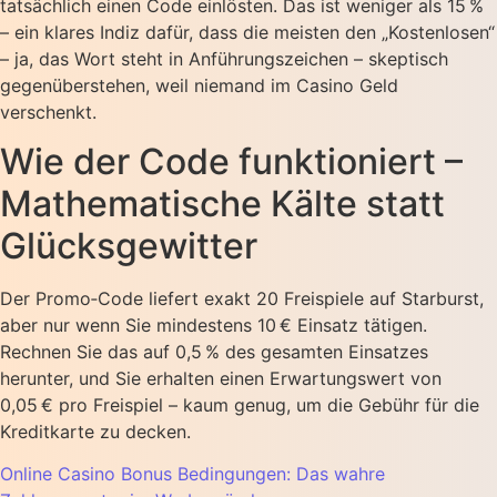
tatsächlich einen Code einlösten. Das ist weniger als 15 %
– ein klares Indiz dafür, dass die meisten den „Kostenlosen“
– ja, das Wort steht in Anführungszeichen – skeptisch
gegenüberstehen, weil niemand im Casino Geld
verschenkt.
Wie der Code funktioniert –
Mathematische Kälte statt
Glücksgewitter
Der Promo‑Code liefert exakt 20 Freispiele auf Starburst,
aber nur wenn Sie mindestens 10 € Einsatz tätigen.
Rechnen Sie das auf 0,5 % des gesamten Einsatzes
herunter, und Sie erhalten einen Erwartungswert von
0,05 € pro Freispiel – kaum genug, um die Gebühr für die
Kreditkarte zu decken.
Online Casino Bonus Bedingungen: Das wahre