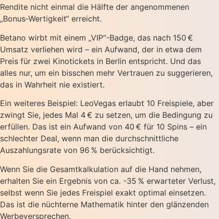
Rendite nicht einmal die Hälfte der angenommenen
„Bonus‑Wertigkeit“ erreicht.
Betano wirbt mit einem „VIP“-Badge, das nach 150 €
Umsatz verliehen wird – ein Aufwand, der in etwa dem
Preis für zwei Kinotickets in Berlin entspricht. Und das
alles nur, um ein bisschen mehr Vertrauen zu suggerieren,
das in Wahrheit nie existiert.
Ein weiteres Beispiel: LeoVegas erlaubt 10 Freispiele, aber
zwingt Sie, jedes Mal 4 € zu setzen, um die Bedingung zu
erfüllen. Das ist ein Aufwand von 40 € für 10 Spins – ein
schlechter Deal, wenn man die durchschnittliche
Auszahlungsrate von 96 % berücksichtigt.
Wenn Sie die Gesamtkalkulation auf die Hand nehmen,
erhalten Sie ein Ergebnis von ca. -35 % erwarteter Verlust,
selbst wenn Sie jedes Freispiel exakt optimal einsetzen.
Das ist die nüchterne Mathematik hinter den glänzenden
Werbeversprechen.