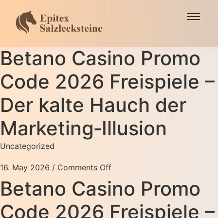
Betano Casino Promo
Code 2026 Freispiele –
Der kalte Hauch der
Marketing‑Illusion
Uncategorized
16. May 2026
/
Comments Off
Betano Casino Promo
Code 2026 Freispiele –