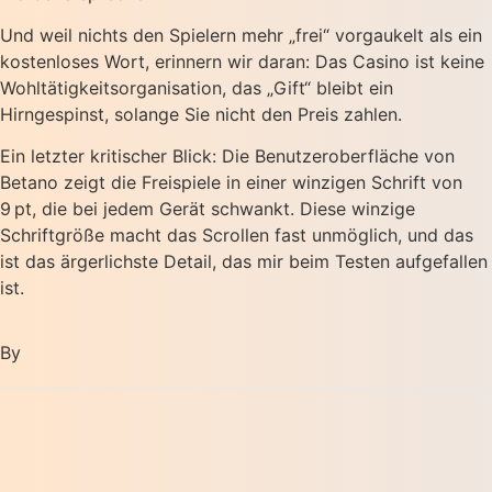
Und weil nichts den Spielern mehr „frei“ vorgaukelt als ein
kostenloses Wort, erinnern wir daran: Das Casino ist keine
Wohltätigkeitsorganisation, das „Gift“ bleibt ein
Hirngespinst, solange Sie nicht den Preis zahlen.
Ein letzter kritischer Blick: Die Benutzeroberfläche von
Betano zeigt die Freispiele in einer winzigen Schrift von
9 pt, die bei jedem Gerät schwankt. Diese winzige
Schriftgröße macht das Scrollen fast unmöglich, und das
ist das ärgerlichste Detail, das mir beim Testen aufgefallen
ist.
By