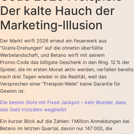
Der kalte Hauch der
Marketing‑Illusion
Der Markt wirft 2026 erneut ein Feuerwerk aus
“Gratis‑Drehungen” auf die ohnehin überfüllte
Werbelandschaft, und Betano wirft mit seinem
Promo‑Code das billigste Geschenk in den Ring. 12 % der
Spieler, die im ersten Monat aktiv werden, verfallen bereits
nach drei Tagen wieder in die Realität, weil das
Versprechen einer “Freispiel‑Welle” keine Garantie für
Gewinn ist.
Die besten Slots mit Fixed Jackpot – kein Wunder, dass
das Geld trotzdem wegbleibt
Ein kurzer Blick auf die Zahlen: 1 Million Anmeldungen bei
Betano im letzten Quartal, davon nur 147 000, die