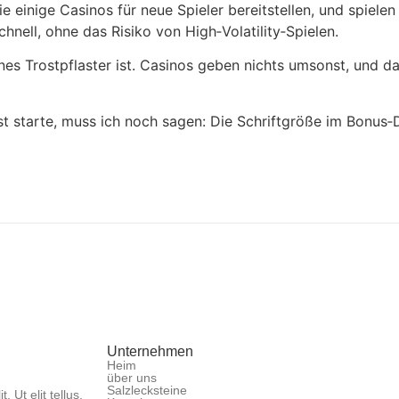
e einige Casinos für neue Spieler bereitstellen, und spielen
hnell, ohne das Risiko von High‑Volatility‑Spielen.
nes Trostpflaster ist. Casinos geben nichts umsonst, und da
t starte, muss ich noch sagen: Die Schriftgröße im Bonus
Unternehmen
Heim
über uns
Salzlecksteine
 Ut elit tellus,