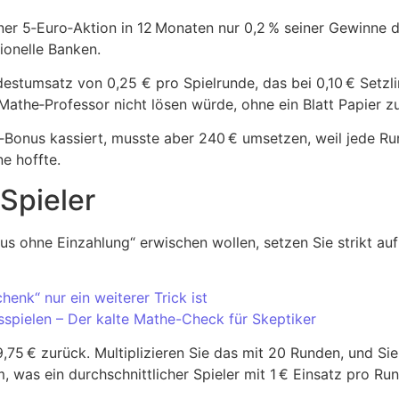
einer 5‑Euro‑Aktion in 12 Monaten nur 0,2 % seiner Gewinne 
ionelle Banken.
ndestumsatz von 0,25 € pro Spielrunde, das bei 0,10 € Setzl
athe‑Professor nicht lösen würde, ohne ein Blatt Papier z
Bonus kassiert, musste aber 240 € umsetzen, weil jede Run
e hoffte.
Spieler
 ohne Einzahlung“ erwischen wollen, setzen Sie strikt auf
nk“ nur ein weiterer Trick ist
sspielen – Der kalte Mathe-Check für Skeptiker
 9,75 € zurück. Multiplizieren Sie das mit 20 Runden, und 
as ein durchschnittlicher Spieler mit 1 € Einsatz pro Run