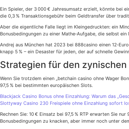
Ein Spieler, der 3 000 € Jahresumsatz erzielt, könnte bei 
die 0,3 % Transaktionsgebühr beim Geldtransfer über tradit
Aber die eigentliche Falle liegt im Kleingedruckten: ein Mi
Bonusbedingungen zu einer Mathe‑Aufgabe, die selbst ein M
Andrej aus München hat 2023 bei 888casino einen 12‑Euro‑
knapp 5 % – ein Desaster für jeden, der auf schnelle Gewinn
Strategien für den zynischen 
Wenn Sie trotzdem einen „betchain casino ohne Wager Bonus
97,5 % bei bestimmten europäischen Slots.
Blackjack Casino Bonus ohne Einzahlung: Warum das „Gesche
Slottyway Casino 230 Freispiele ohne Einzahlung sofort lo
Rechnen Sie: 10 € Einsatz bei 97,5 % RTP erwarten Sie nur
Bonusbedingungen zu knacken, aber immer noch unter dem, w