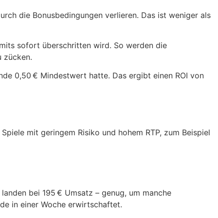
durch die Bonusbedingungen verlieren. Das ist weniger als
imits sofort überschritten wird. So werden die
u zücken.
de 0,50 € Mindestwert hatte. Das ergibt einen ROI von
 Spiele mit geringem Risiko und hohem RTP, zum Beispiel
Sie landen bei 195 € Umsatz – genug, um manche
de in einer Woche erwirtschaftet.