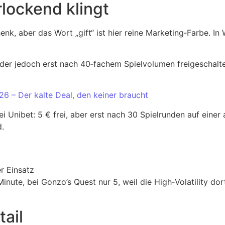
lockend klingt
, aber das Wort „gift“ ist hier reine Marketing‑Farbe. In
der jedoch erst nach 40‑fachem Spielvolumen freigeschalte
6 – Der kalte Deal, den keiner braucht
Unibet: 5 € frei, aber erst nach 30 Spielrunden auf einer 
d.
r Einsatz
nute, bei Gonzo’s Quest nur 5, weil die High‑Volatility dort
ail