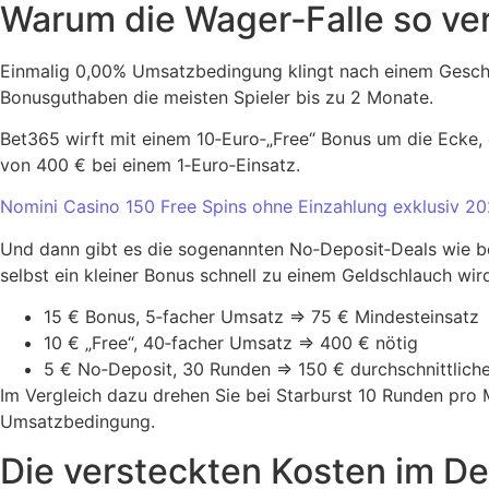
Warum die Wager‑Falle so ver
Einmalig 0,00% Umsatzbedingung klingt nach einem Geschenk
Bonusguthaben die meisten Spieler bis zu 2 Monate.
Bet365 wirft mit einem 10‑Euro‑„Free“ Bonus um die Ecke, 
von 400 € bei einem 1‑Euro‑Einsatz.
Nomini Casino 150 Free Spins ohne Einzahlung exklusiv 202
Und dann gibt es die sogenannten No‑Deposit‑Deals wie bei 
selbst ein kleiner Bonus schnell zu einem Geldschlauch wir
15 € Bonus, 5‑facher Umsatz ⇒ 75 € Mindesteinsatz
10 € „Free“, 40‑facher Umsatz ⇒ 400 € nötig
5 € No‑Deposit, 30 Runden ⇒ 150 € durchschnittliche
Im Vergleich dazu drehen Sie bei Starburst 10 Runden pro Mi
Umsatzbedingung.
Die versteckten Kosten im Det