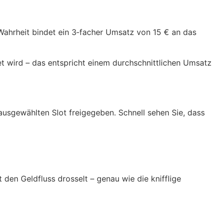
 Wahrheit bindet ein 3‑facher Umsatz von 15 € an das
t wird – das entspricht einem durchschnittlichen Umsatz
ausgewählten Slot freigegeben. Schnell sehen Sie, dass
 den Geldfluss drosselt – genau wie die knifflige