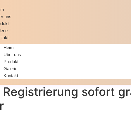
im
er uns
odukt
erie
ntakt
Heim
Uber uns
Produkt
Galerie
Kontakt
egistrierung sofort gra
r