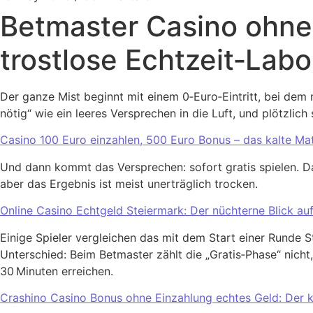
Betmaster Casino ohne R
trostlose Echtzeit‑Labo
Der ganze Mist beginnt mit einem 0‑Euro‑Eintritt, bei dem
nötig“ wie ein leeres Versprechen in die Luft, und plötzlich
Casino 100 Euro einzahlen, 500 Euro Bonus – das kalte 
Und dann kommt das Versprechen: sofort gratis spielen. Da
aber das Ergebnis ist meist unerträglich trocken.
Online Casino Echtgeld Steiermark: Der nüchterne Blick au
Einige Spieler vergleichen das mit dem Start einer Runde S
Unterschied: Beim Betmaster zählt die „Gratis‑Phase“ nich
30 Minuten erreichen.
Crashino Casino Bonus ohne Einzahlung echtes Geld: Der k