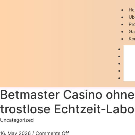
He
Ub
Pr
Gal
Ko
Betmaster Casino ohne R
trostlose Echtzeit‑Labo
Uncategorized
16. May 2026
/
Comments Off