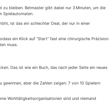
 zu bleiben. Betmaster gibt dabei nur 3 Minuten, um die
en Spielautomaten.
t, ist das ein schlechter Deal, der nur in einer
dass ein Klick auf “Start” fast eine chirurgische Präzision
rten muss.
cken. Das ist wie ein Buch, das nach jeder Seite ein neues
u gewinnen, aber die Zahlen zeigen: 7 von 10 Spielern
eine Wohltätigkeitsorganisationen sind und niemand