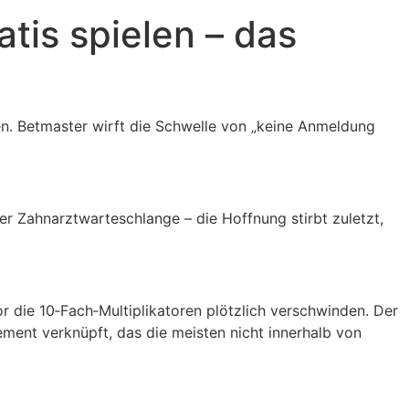
tis spielen – das
en. Betmaster wirft die Schwelle von „keine Anmeldung
r Zahnarztwarteschlange – die Hoffnung stirbt zuletzt,
or die 10‑Fach‑Multiplikatoren plötzlich verschwinden. Der
ement verknüpft, das die meisten nicht innerhalb von