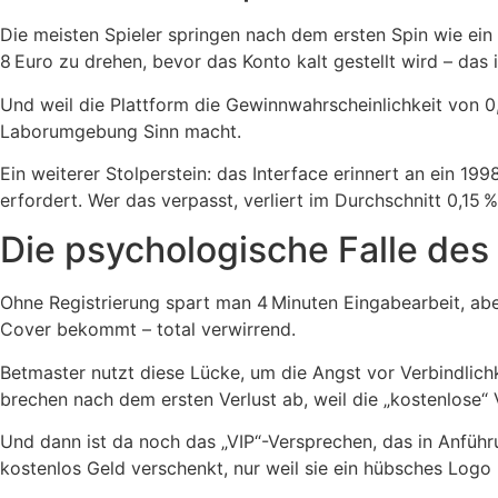
Die meisten Spieler springen nach dem ersten Spin wie ein
8 Euro zu drehen, bevor das Konto kalt gestellt wird – das 
Und weil die Plattform die Gewinnwahrscheinlichkeit von 0,
Laborumgebung Sinn macht.
Ein weiterer Stolperstein: das Interface erinnert an ein 199
erfordert. Wer das verpasst, verliert im Durchschnitt 0,15 %
Die psychologische Falle des 
Ohne Registrierung spart man 4 Minuten Eingabearbeit, aber 
Cover bekommt – total verwirrend.
Betmaster nutzt diese Lücke, um die Angst vor Verbindlich
brechen nach dem ersten Verlust ab, weil die „kostenlose“ V
Und dann ist da noch das „VIP“-Versprechen, das in Anführ
kostenlos Geld verschenkt, nur weil sie ein hübsches Logo