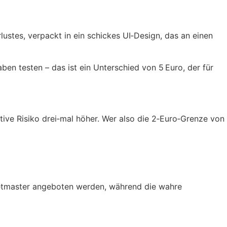
ustes, verpackt in ein schickes UI‑Design, das an einen
en testen – das ist ein Unterschied von 5 Euro, der für
ative Risiko drei‑mal höher. Wer also die 2‑Euro‑Grenze von
n Betmaster angeboten werden, während die wahre