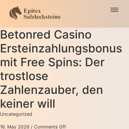
Betonred Casino
Ersteinzahlungsbonus
mit Free Spins: Der
trostlose
Zahlenzauber, den
keiner will
Uncategorized
16. May 2026
/
Comments Off