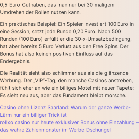
0,5‑Euro‑Guthaben, das man nur bei 30‑maligem
Umdrehen der Rollen nutzen kann.
Ein praktisches Beispiel: Ein Spieler investiert 100 Euro in
eine Session, setzt jede Runde 0,20 Euro. Nach 500
Runden (100 Euro) erfüllt er die 30‑x‑Umsatzbedingung,
hat aber bereits 5 Euro Verlust aus den Free Spins. Der
Bonus hat also keinen positiven Einfluss auf das
Endergebnis.
Die Realität sieht also schlimmer aus als die glänzende
Werbung. Der „VIP“-Tag, den manche Casinos anstreben,
fühlt sich eher an wie ein billiges Motel mit neuer Tapete:
Es sieht neu aus, aber das Fundament bleibt morsche.
Casino ohne Lizenz Saarland: Warum der ganze Werbe-
Lärm nur ein billiger Trick ist
rollxo casino nur heute exklusiver Bonus ohne Einzahlung –
das wahre Zahlenmonster im Werbe-Dschungel