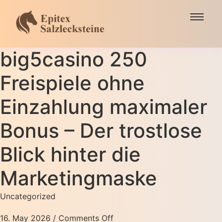
big5casino 250
Freispiele ohne
Einzahlung maximaler
Bonus – Der trostlose
Blick hinter die
Marketingmaske
Uncategorized
16. May 2026
/
Comments Off