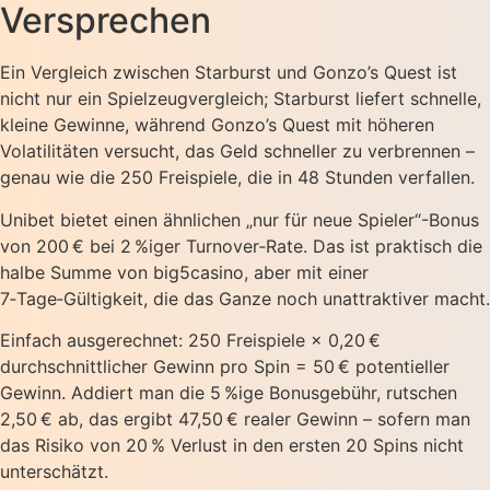
Versprechen
Ein Vergleich zwischen Starburst und Gonzo’s Quest ist
nicht nur ein Spielzeugvergleich; Starburst liefert schnelle,
kleine Gewinne, während Gonzo’s Quest mit höheren
Volatilitäten versucht, das Geld schneller zu verbrennen –
genau wie die 250 Freispiele, die in 48 Stunden verfallen.
Unibet bietet einen ähnlichen „nur für neue Spieler“-Bonus
von 200 € bei 2 %iger Turnover‑Rate. Das ist praktisch die
halbe Summe von big5casino, aber mit einer
7‑Tage‑Gültigkeit, die das Ganze noch unattraktiver macht.
Einfach ausgerechnet: 250 Freispiele × 0,20 €
durchschnittlicher Gewinn pro Spin = 50 € potentieller
Gewinn. Addiert man die 5 %ige Bonusgebühr, rutschen
2,50 € ab, das ergibt 47,50 € realer Gewinn – sofern man
das Risiko von 20 % Verlust in den ersten 20 Spins nicht
unterschätzt.