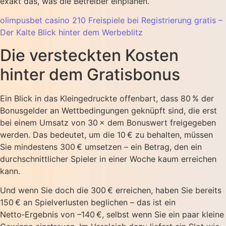
exakt das, was die Betreiber einplanen.
olimpusbet casino 210 Freispiele bei Registrierung gratis –
Der Kalte Blick hinter dem Werbeblitz
Die versteckten Kosten
hinter dem Gratisbonus
Ein Blick in das Kleingedruckte offenbart, dass 80 % der
Bonusgelder an Wettbedingungen geknüpft sind, die erst
bei einem Umsatz von 30 × dem Bonuswert freigegeben
werden. Das bedeutet, um die 10 € zu behalten, müssen
Sie mindestens 300 € umsetzen – ein Betrag, den ein
durchschnittlicher Spieler in einer Woche kaum erreichen
kann.
Und wenn Sie doch die 300 € erreichen, haben Sie bereits
150 € an Spielverlusten beglichen – das ist ein
Netto‑Ergebnis von –140 €, selbst wenn Sie ein paar kleine