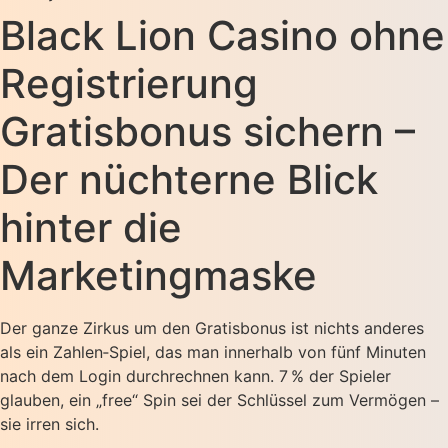
Black Lion Casino ohne
Registrierung
Gratisbonus sichern –
Der nüchterne Blick
hinter die
Marketingmaske
Der ganze Zirkus um den Gratisbonus ist nichts anderes
als ein Zahlen‑Spiel, das man innerhalb von fünf Minuten
nach dem Login durchrechnen kann. 7 % der Spieler
glauben, ein „free“ Spin sei der Schlüssel zum Vermögen –
sie irren sich.