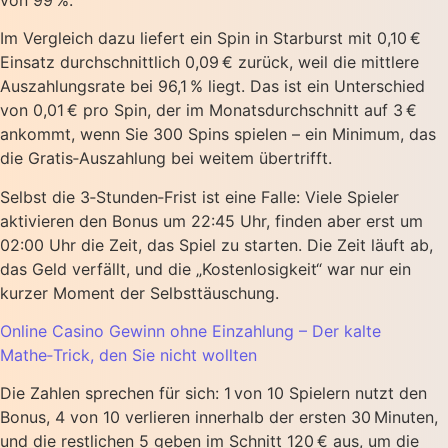
Im Vergleich dazu liefert ein Spin in Starburst mit 0,10 €
Einsatz durchschnittlich 0,09 € zurück, weil die mittlere
Auszahlungsrate bei 96,1 % liegt. Das ist ein Unterschied
von 0,01 € pro Spin, der im Monatsdurchschnitt auf 3 €
ankommt, wenn Sie 300 Spins spielen – ein Minimum, das
die Gratis‑Auszahlung bei weitem übertrifft.
Selbst die 3‑Stunden‑Frist ist eine Falle: Viele Spieler
aktivieren den Bonus um 22:45 Uhr, finden aber erst um
02:00 Uhr die Zeit, das Spiel zu starten. Die Zeit läuft ab,
das Geld verfällt, und die „Kostenlosigkeit“ war nur ein
kurzer Moment der Selbsttäuschung.
Online Casino Gewinn ohne Einzahlung – Der kalte
Mathe‑Trick, den Sie nicht wollten
Die Zahlen sprechen für sich: 1 von 10 Spielern nutzt den
Bonus, 4 von 10 verlieren innerhalb der ersten 30 Minuten,
und die restlichen 5 geben im Schnitt 120 € aus, um die