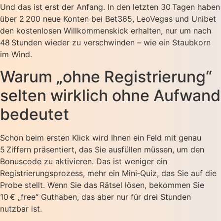
Und das ist erst der Anfang. In den letzten 30 Tagen haben
über 2 200 neue Konten bei Bet365, LeoVegas und Unibet
den kostenlosen Willkommenskick erhalten, nur um nach
48 Stunden wieder zu verschwinden – wie ein Staubkorn
im Wind.
Warum „ohne Registrierung“
selten wirklich ohne Aufwand
bedeutet
Schon beim ersten Klick wird Ihnen ein Feld mit genau
5 Ziffern präsentiert, das Sie ausfüllen müssen, um den
Bonuscode zu aktivieren. Das ist weniger ein
Registrierungsprozess, mehr ein Mini‑Quiz, das Sie auf die
Probe stellt. Wenn Sie das Rätsel lösen, bekommen Sie
10 € „free“ Guthaben, das aber nur für drei Stunden
nutzbar ist.