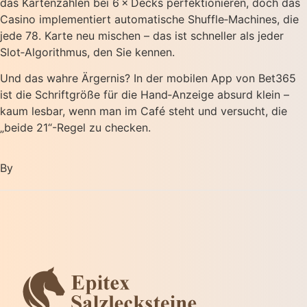
das Kartenzählen bei 6 × Decks perfektionieren, doch das
Casino implementiert automatische Shuffle‑Machines, die
jede 78. Karte neu mischen – das ist schneller als jeder
Slot‑Algorithmus, den Sie kennen.
Und das wahre Ärgernis? In der mobilen App von Bet365
ist die Schriftgröße für die Hand‑Anzeige absurd klein –
kaum lesbar, wenn man im Café steht und versucht, die
„beide 21“-Regel zu checken.
By