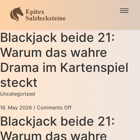
Blackjack beide 21:
Warum das wahre
Drama im Kartenspiel
steckt
Uncategorized
16. May 2026
/
Comments Off
Blackjack beide 21:
Warum das wahre