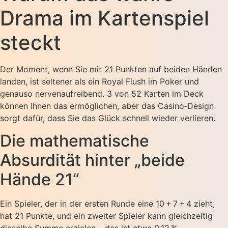
Drama im Kartenspiel
steckt
Der Moment, wenn Sie mit 21 Punkten auf beiden Händen
landen, ist seltener als ein Royal Flush im Poker und
genauso nervenaufreibend. 3 von 52 Karten im Deck
können Ihnen das ermöglichen, aber das Casino‑Design
sorgt dafür, dass Sie das Glück schnell wieder verlieren.
Die mathematische
Absurdität hinter „beide
Hände 21“
Ein Spieler, der in der ersten Runde eine 10 + 7 + 4 zieht,
hat 21 Punkte, und ein zweiter Spieler kann gleichzeitig