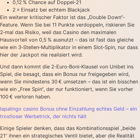
0,12 % Chance auf Doppel‑21
2 × Einsatz bei echtem Blackjack
Ein weiterer kritischer Faktor ist das „Double Down“-
Feature. Wenn Sie bei 11 Punkte verdoppeln, riskieren Sie
2‑mal das Risiko, weil das Casino den maximalen
Hausvorteil von 0,5 % ausnutzt – das ist fast das gleiche
wie ein 3‑Stellen‑Multiplikator in einem Slot‑Spin, nur dass
hier der Jackpot nie realisiert wird.
Und dann kommt die 2‑Euro‑Boni‑Klausel von Unibet ins
Spiel, die besagt, dass ein Bonus nur freigegeben wird,
wenn Sie mindestens 30 € umsetzen – das ist ein bisschen
wie ein „Free Spin“, der nur funktioniert, wenn Sie vorher
100 € verloren haben.
lapalingo casino Bonus ohne Einzahlung echtes Geld – ein
trostloser Werbetrick, der nichts hält
Einige Spieler denken, dass das Kombinationsspiel „beide
21“ ihnen ein strategisches Ventil bietet, aber die Realität