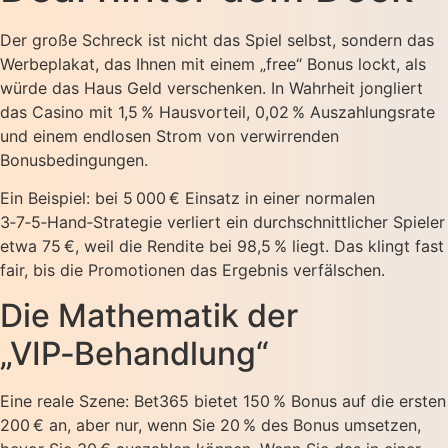
Der große Schreck ist nicht das Spiel selbst, sondern das
Werbeplakat, das Ihnen mit einem „free“ Bonus lockt, als
würde das Haus Geld verschenken. In Wahrheit jongliert
das Casino mit 1,5 % Hausvorteil, 0,02 % Auszahlungsrate
und einem endlosen Strom von verwirrenden
Bonusbedingungen.
Ein Beispiel: bei 5 000 € Einsatz in einer normalen
3‑7‑5‑Hand‑Strategie verliert ein durchschnittlicher Spieler
etwa 75 €, weil die Rendite bei 98,5 % liegt. Das klingt fast
fair, bis die Promotionen das Ergebnis verfälschen.
Die Mathematik der
„VIP‑Behandlung“
Eine reale Szene: Bet365 bietet 150 % Bonus auf die ersten
200 € an, aber nur, wenn Sie 20 % des Bonus umsetzen,