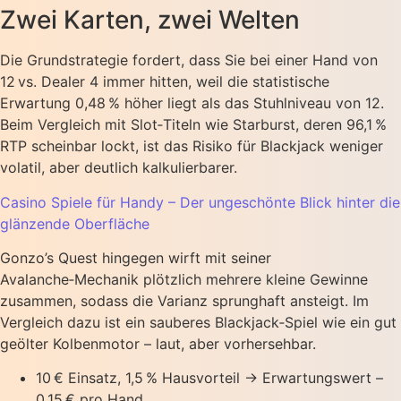
Zwei Karten, zwei Welten
Die Grundstrategie fordert, dass Sie bei einer Hand von
12 vs. Dealer 4 immer hitten, weil die statistische
Erwartung 0,48 % höher liegt als das Stuhlniveau von 12.
Beim Vergleich mit Slot‑Titeln wie Starburst, deren 96,1 %
RTP scheinbar lockt, ist das Risiko für Blackjack weniger
volatil, aber deutlich kalkulierbarer.
Casino Spiele für Handy – Der ungeschönte Blick hinter die
glänzende Oberfläche
Gonzo’s Quest hingegen wirft mit seiner
Avalanche‑Mechanik plötzlich mehrere kleine Gewinne
zusammen, sodass die Varianz sprunghaft ansteigt. Im
Vergleich dazu ist ein sauberes Blackjack‑Spiel wie ein gut
geölter Kolbenmotor – laut, aber vorhersehbar.
10 € Einsatz, 1,5 % Hausvorteil → Erwartungswert –
0,15 € pro Hand