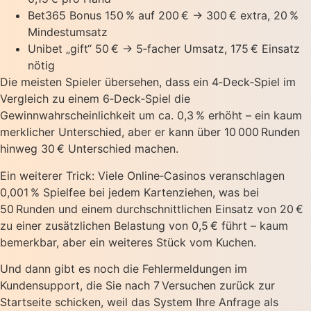
Bet365 Bonus 150 % auf 200 € → 300 € extra, 20 %
Mindestumsatz
Unibet „gift“ 50 € → 5‑facher Umsatz, 175 € Einsatz
nötig
Die meisten Spieler übersehen, dass ein 4‑Deck‑Spiel im
Vergleich zu einem 6‑Deck‑Spiel die
Gewinnwahrscheinlichkeit um ca. 0,3 % erhöht – ein kaum
merklicher Unterschied, aber er kann über 10 000 Runden
hinweg 30 € Unterschied machen.
Ein weiterer Trick: Viele Online‑Casinos veranschlagen
0,001 % Spielfee bei jedem Kartenziehen, was bei
50 Runden und einem durchschnittlichen Einsatz von 20 €
zu einer zusätzlichen Belastung von 0,5 € führt – kaum
bemerkbar, aber ein weiteres Stück vom Kuchen.
Und dann gibt es noch die Fehlermeldungen im
Kundensupport, die Sie nach 7 Versuchen zurück zur
Startseite schicken, weil das System Ihre Anfrage als