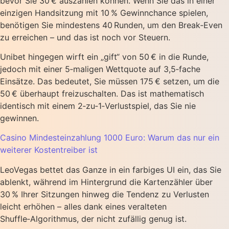
bevor Sie 30 € auszahlen können. Wenn Sie das in einer
einzigen Handsitzung mit 10 % Gewinnchance spielen,
benötigen Sie mindestens 40 Runden, um den Break‑Even
zu erreichen – und das ist noch vor Steuern.
Unibet hingegen wirft ein „gift“ von 50 € in die Runde,
jedoch mit einer 5‑maligen Wettquote auf 3,5‑fache
Einsätze. Das bedeutet, Sie müssen 175 € setzen, um die
50 € überhaupt freizuschalten. Das ist mathematisch
identisch mit einem 2‑zu‑1‑Verlustspiel, das Sie nie
gewinnen.
Casino Mindesteinzahlung 1000 Euro: Warum das nur ein
weiterer Kostentreiber ist
LeoVegas bettet das Ganze in ein farbiges UI ein, das Sie
ablenkt, während im Hintergrund die Kartenzähler über
30 % Ihrer Sitzungen hinweg die Tendenz zu Verlusten
leicht erhöhen – alles dank eines veralteten
Shuffle‑Algorithmus, der nicht zufällig genug ist.