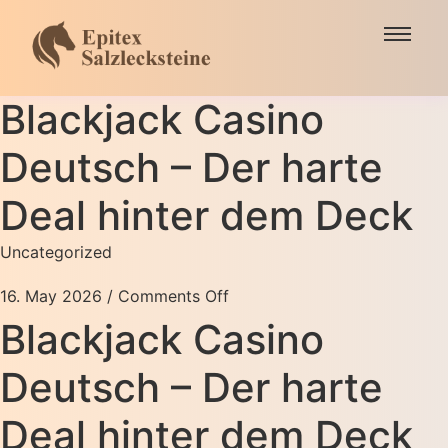
Blackjack Casino
Deutsch – Der harte
Deal hinter dem Deck
Uncategorized
16. May 2026
/
Comments Off
Blackjack Casino
Deutsch – Der harte
Deal hinter dem Deck