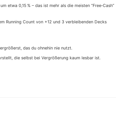
 um etwa 0,15 % – das ist mehr als die meisten “Free‑Cash”
inem Running Count von +12 und 3 verbleibenden Decks
ergrößerst, das du ohnehin nie nutzt.
rstellt, die selbst bei Vergrößerung kaum lesbar ist.