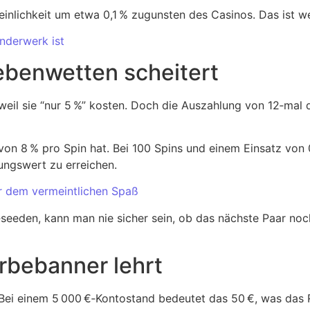
nlichkeit um etwa 0,1 % zugunsten des Casinos. Das ist wen
nderwerk ist
ebenwetten scheitert
weil sie “nur 5 %” kosten. Doch die Auszahlung von 12‑mal 
 von 8 % pro Spin hat. Bei 100 Spins und einem Einsatz von 0
ungswert zu erreichen.
er dem vermeintlichen Spaß
seeden, kann man nie sicher sein, ob das nächste Paar noch
erbebanner lehrt
 Bei einem 5 000 €‑Kontostand bedeutet das 50 €, was das Ri