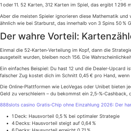
1 oder 11. 52 Karten, 312 Karten im Spiel, das ergibt 1 29
Aber die meisten Spieler ignorieren diese Mathematik und
ähnlich wie bei Starburst, das innerhalb von 3 Spins 50 % 
Der wahre Vorteil: Kartenzähle
Einmal die 52‑Karten‑Verteilung im Kopf, dann die Strategie
ausgeteilt wurden, bleiben noch 156. Die Wahrscheinlichkeit,
Ein einfaches Beispiel: Du hast 12 und die Dealer‑Upcard is
falscher Zug kostet dich im Schnitt 0,45 € pro Hand, wenn
Die Online‑Plattformen wie LeoVegas oder Unibet bieten jed
Geld zu verschleiern – du bekommst ein 2,5‑%‑Cashback, da
888slots casino Gratis‑Chip ohne Einzahlung 2026: Der har
1 Deck: Hausvorteil 0,5 % bei optimaler Strategie
4 Decks: Hausvorteil steigt auf 0,64 %
6 Decks: Hausvorteil erreicht 0,71 %