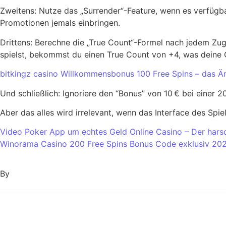
Zweitens: Nutze das „Surrender“-Feature, wenn es verfügbar
Promotionen jemals einbringen.
Drittens: Berechne die „True Count“-Formel nach jedem Z
spielst, bekommst du einen True Count von +4, was deine
bitkingz casino Willkommensbonus 100 Free Spins – das Ä
Und schließlich: Ignoriere den “Bonus” von 10 € bei einer 2
Aber das alles wird irrelevant, wenn das Interface des Spiel
Video Poker App um echtes Geld Online Casino – Der harsch
Winorama Casino 200 Free Spins Bonus Code exklusiv 2026 
By