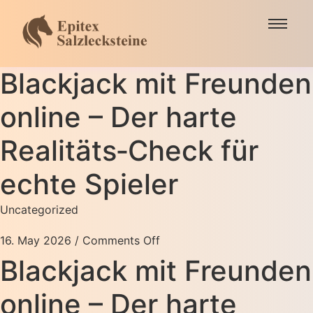
Blackjack mit Freunden
online – Der harte
Realitäts‑Check für
echte Spieler
Uncategorized
16. May 2026
/
Comments Off
Blackjack mit Freunden
online – Der harte