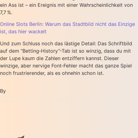
ein Ass ist – ein Ereignis mit einer Wahrscheinlichkeit von
7,7 %.
Online Slots Berlin: Warum das Stadtbild nicht das Einzige
ist, das hier wackelt
Und zum Schluss noch das lästige Detail: Das Schriftbild
auf dem “Betting‑History”-Tab ist so winzig, dass du mit
der Lupe kaum die Zahlen entziffern kannst. Dieser
winzige, aber nervige Font‑Fehler macht das ganze Spiel
noch frustrierender, als es ohnehin schon ist.
By