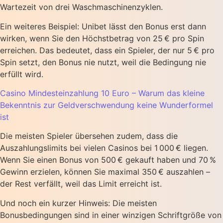
Wartezeit von drei Waschmaschinenzyklen.
Ein weiteres Beispiel: Unibet lässt den Bonus erst dann
wirken, wenn Sie den Höchstbetrag von 25 € pro Spin
erreichen. Das bedeutet, dass ein Spieler, der nur 5 € pro
Spin setzt, den Bonus nie nutzt, weil die Bedingung nie
erfüllt wird.
Casino Mindesteinzahlung 10 Euro – Warum das kleine
Bekenntnis zur Geldverschwendung keine Wunderformel
ist
Die meisten Spieler übersehen zudem, dass die
Auszahlungslimits bei vielen Casinos bei 1 000 € liegen.
Wenn Sie einen Bonus von 500 € gekauft haben und 70 %
Gewinn erzielen, können Sie maximal 350 € auszahlen –
der Rest verfällt, weil das Limit erreicht ist.
Und noch ein kurzer Hinweis: Die meisten
Bonusbedingungen sind in einer winzigen Schriftgröße von