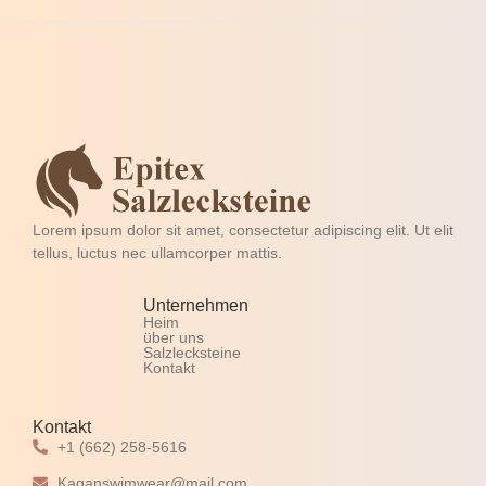
Lorem ipsum dolor sit amet, consectetur adipiscing elit. Ut elit
tellus, luctus nec ullamcorper mattis.
Unternehmen
Heim
über uns
Salzlecksteine
Kontakt
Kontakt
+1 (662) 258-5616
Kaganswimwear@mail.com