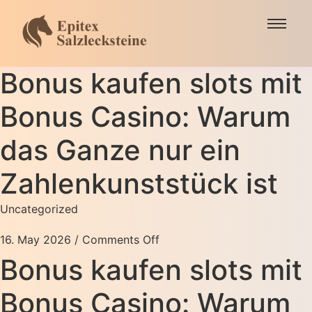
Bonus kaufen slots mit
Bonus Casino: Warum
das Ganze nur ein
Zahlenkunststück ist
Uncategorized
16. May 2026
/
Comments Off
Bonus kaufen slots mit
Bonus Casino: Warum