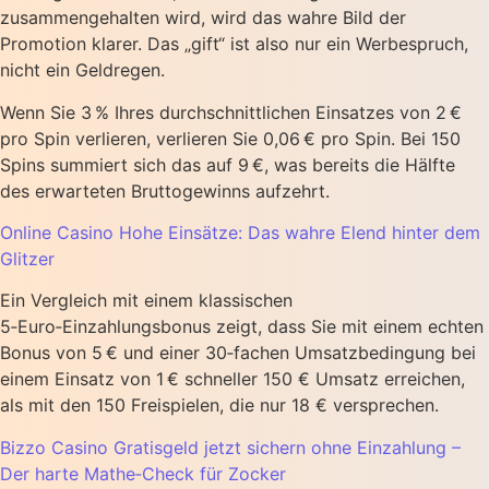
zusammengehalten wird, wird das wahre Bild der
Promotion klarer. Das „gift“ ist also nur ein Werbespruch,
nicht ein Geldregen.
Wenn Sie 3 % Ihres durchschnittlichen Einsatzes von 2 €
pro Spin verlieren, verlieren Sie 0,06 € pro Spin. Bei 150
Spins summiert sich das auf 9 €, was bereits die Hälfte
des erwarteten Bruttogewinns aufzehrt.
Online Casino Hohe Einsätze: Das wahre Elend hinter dem
Glitzer
Ein Vergleich mit einem klassischen
5‑Euro‑Einzahlungsbonus zeigt, dass Sie mit einem echten
Bonus von 5 € und einer 30‑fachen Umsatzbedingung bei
einem Einsatz von 1 € schneller 150 € Umsatz erreichen,
als mit den 150 Freispielen, die nur 18 € versprechen.
Bizzo Casino Gratisgeld jetzt sichern ohne Einzahlung –
Der harte Mathe‑Check für Zocker