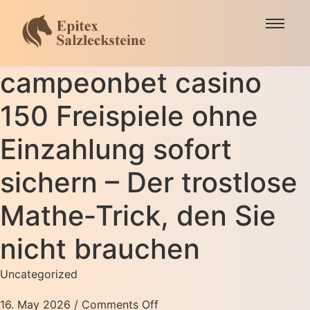
campeonbet casino
150 Freispiele ohne
Einzahlung sofort
sichern – Der trostlose
Mathe‑Trick, den Sie
nicht brauchen
Uncategorized
16. May 2026
/
Comments Off