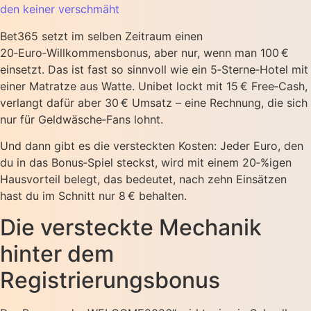
den keiner verschmäht
Bet365 setzt im selben Zeitraum einen
20‑Euro‑Willkommensbonus, aber nur, wenn man 100 €
einsetzt. Das ist fast so sinnvoll wie ein 5‑Sterne‑Hotel mit
einer Matratze aus Watte. Unibet lockt mit 15 € Free‑Cash,
verlangt dafür aber 30 € Umsatz – eine Rechnung, die sich
nur für Geldwäsche‑Fans lohnt.
Und dann gibt es die versteckten Kosten: Jeder Euro, den
du in das Bonus‑Spiel steckst, wird mit einem 20‑%igen
Hausvorteil belegt, das bedeutet, nach zehn Einsätzen
hast du im Schnitt nur 8 € behalten.
Die versteckte Mechanik
hinter dem
Registrierungsbonus