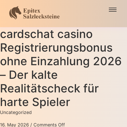
cardschat casino
Registrierungsbonus
ohne Einzahlung 2026
– Der kalte
Realitätscheck für
harte Spieler
Uncategorized
16. May 2026
/
Comments Off