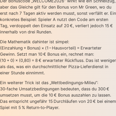
Der Bonuscode „WELCOME2026“ wirkt wie ein Schnellzug,
aber das Gleiche gilt für den Bonus von Mr Green, wo du
erst nach 7 Tagen aktiv werden musst, sonst verfällt er. Ein
konkretes Beispiel: Spieler A nutzt den Code am ersten
Tag, verdoppelt den Einsatz auf 20 €, verliert jedoch 15 €
innerhalb von drei Runden.
Die Mathematik dahinter ist simpel:
(Einzahlung + Bonus) × (1 – Hausvorteil) = Erwarteter
Gewinn. Setzt man 10 € Bonus ein, rechnet man:
(10 + 0) × (0,80) = 8 € erwarteter Rückfluss. Das ist weniger
als das, was ein durchschnittlicher Pizza‑Lieferdienst in
einer Stunde einnimmt.
Ein weiterer Trick ist das „Wett­bedingungs‑Milieu“:
30‑fache Umsatzbedingungen bedeuten, dass du 300 €
umsetzen musst, um die 10 € Bonus auszahlen zu lassen.
Das entspricht ungefähr 15 Durchläufen von 20 € bei einem
Spiel mit 5 % Return‑to‑Player.