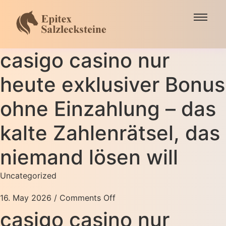
casigo casino nur
heute exklusiver Bonus
ohne Einzahlung – das
kalte Zahlenrätsel, das
niemand lösen will
Uncategorized
16. May 2026
/
Comments Off
casigo casino nur