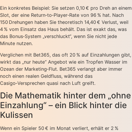
Ein konkretes Beispiel: Sie setzen 0,10 € pro Dreh an einem
Slot, der eine Return‑to‑Player‑Rate von 96 % hat. Nach
150 Drehungen haben Sie theoretisch 14,40 € Verlust, weil
4 % vom Einsatz das Haus behält. Das ist exakt das, was
das Bonus‑System „verschluckt“, wenn Sie nicht jede
Minute nutzen.
Verglichen mit Bet365, das oft 20 % auf Einzahlungen gibt,
wirkt das „nur heute“ Angebot wie ein Tropfen Wasser im
Ozean der Marketing‑Flut. Bet365 verlangt aber immer
noch einen realen Geldfluss, während das
Casigo‑Versprechen quasi nach Luft greift.
Die Mathematik hinter dem „ohne
Einzahlung“ – ein Blick hinter die
Kulissen
Wenn ein Spieler 50 € im Monat verliert, erhält er 2 %