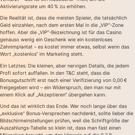
Aktivierungsrate um 40 % zu erhöhen.
Die Realität ist, dass die meisten Spieler, die tatsächlich
Geld einzahlen, nach dem ersten Mal in die „VIP“-Zone
hoffen. Aber die „VIP“-Bezeichnung ist für das Casino
genauso wenig ein Geschenk wie ein kostenloses
Zahnimplantat – es kostet immer etwas, selbst wenn das
Wort „kostenlos“ im Marketing steht.
Ein Letztes: Die kleinen, aber nervigen Details, die jedem
Profi sofort auffallen. In den T&C steht, dass die
Bonusgutschrift erst nach einer Verifizierung von 0,00 €
freigegeben wird – ein Widerspruch, den man nur mit
einem Klick auf „Akzeptieren“ übergehen kann.
Und das ist wirklich das Ende. Wer noch lange über das
„exklusive“ Bonus‑Versprechen nachdenkt, sollte lieber die
Bildschirmeinstellungen prüfen, weil die Schriftgröße der
Auszahlungs‑Tabelle so klein ist, dass man fast einen
Mikroskop braucht, um den Hinweis auf die 0,2 %