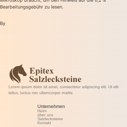
Bearbeitungsgebühr zu lesen.
By
Lorem ipsum dolor sit amet, consectetur adipiscing elit. Ut elit
tellus, luctus nec ullamcorper mattis.
Unternehmen
Heim
über uns
Salzlecksteine
Kontakt