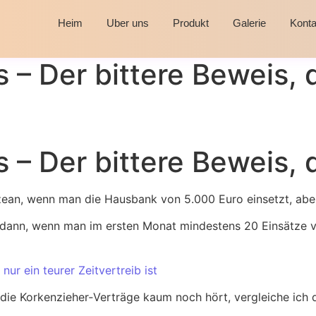
Heim
Uber uns
Produkt
Galerie
Konta
 – Der bittere Beweis, 
 – Der bittere Beweis, 
ean, wenn man die Hausbank von 5.000 Euro einsetzt, aber 
dann, wenn man im ersten Monat mindestens 20 Einsätze von
r ein teurer Zeitvertreib ist
die Korkenzieher‑Verträge kaum noch hört, vergleiche ich 