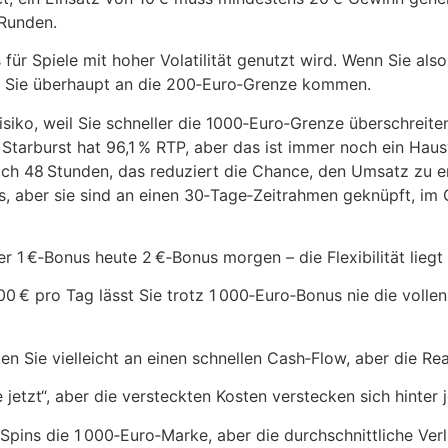
 Runden.
 für Spiele mit hoher Volatilität genutzt wird. Wenn Sie al
evor Sie überhaupt an die 200‑Euro‑Grenze kommen.
isiko, weil Sie schneller die 1000‑Euro‑Grenze überschreite
Starburst hat 96,1 % RTP, aber das ist immer noch ein Hausv
nach 48 Stunden, das reduziert die Chance, den Umsatz zu e
, aber sie sind an einen 30‑Tage‑Zeitrahmen geknüpft, im 
r 1 €‑Bonus heute 2 €‑Bonus morgen – die Flexibilität liegt
500 € pro Tag lässt Sie trotz 1 000‑Euro‑Bonus nie die vo
ie vielleicht an einen schnellen Cash‑Flow, aber die Realit
 jetzt“, aber die versteckten Kosten verstecken sich hinter 
Spins die 1 000‑Euro‑Marke, aber die durchschnittliche Ver