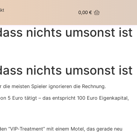
kt
0,00
€
dass nichts umsonst ist
dass nichts umsonst ist
die meisten Spieler ignorieren die Rechnung.
 5 Euro tätigt – das entspricht 100 Euro Eigenkapital,
den “VIP‑Treatment” mit einem Motel, das gerade neu