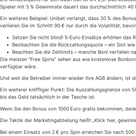
Spieler mit 5 % Gewinnrate dauert das durchschnittlich 40
Ein weiteres Beispiel: Unibet verlangt, dass 30 % des Bonus
verlieren Sie im Schnitt 90 € nur durch die Volatilität, b
Setzen Sie nicht blind! 5‑Euro‑Einsätze erhöhen das R
Beobachten Sie die Rückzahlungsquote – ein Slot wie 
Beachten Sie die Zeitlimits – manche Boni verfallen 
Die meisten “Free Spins” sehen aus wie kostenlose Bonbons
verfügbar wäre.
Und weil die Betreiber immer wieder ihre AGB ändern, ist de
Ein weiterer kniffliger Punkt: Die Auszahlungsgrenze von 
bis das Geld tatsächlich in der Tasche ist.
Wenn Sie den Bonus von 1000 Euro gratis bekommen, denken S
Die Taktik der Marketingabteilung heißt „Klick hier, gewinne
Bei einem Einsatz von 2 € pro Spin erreichen Sie nach 500 