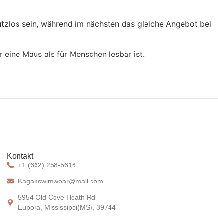
utzlos sein, während im nächsten das gleiche Angebot bei
ür eine Maus als für Menschen lesbar ist.
Kontakt
+1 (662) 258-5616
Kaganswimwear@mail.com
5954 Old Cove Heath Rd
Eupora, Mississippi(MS), 39744