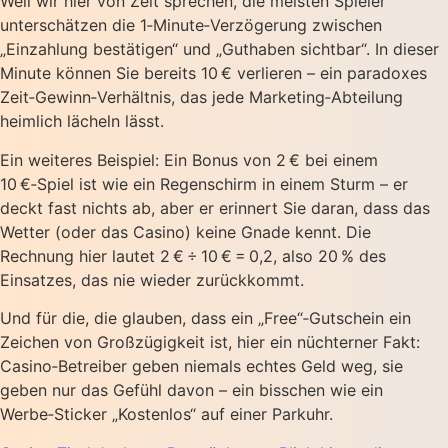
Weil wir hier von Zeit sprechen, die meisten Spieler
unterschätzen die 1‑Minute‑Verzögerung zwischen
„Einzahlung bestätigen“ und „Guthaben sichtbar“. In dieser
Minute können Sie bereits 10 € verlieren – ein paradoxes
Zeit‑Gewinn‑Verhältnis, das jede Marketing‑Abteilung
heimlich lächeln lässt.
Ein weiteres Beispiel: Ein Bonus von 2 € bei einem
10 €‑Spiel ist wie ein Regenschirm in einem Sturm – er
deckt fast nichts ab, aber er erinnert Sie daran, dass das
Wetter (oder das Casino) keine Gnade kennt. Die
Rechnung hier lautet 2 € ÷ 10 € = 0,2, also 20 % des
Einsatzes, das nie wieder zurückkommt.
Und für die, die glauben, dass ein „Free“‑Gutschein ein
Zeichen von Großzügigkeit ist, hier ein nüchterner Fakt:
Casino‑Betreiber geben niemals echtes Geld weg, sie
geben nur das Gefühl davon – ein bisschen wie ein
Werbe‑Sticker „Kostenlos“ auf einer Parkuhr.