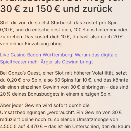
30 € zu 150 € und zurück
Stell dir vor, du spielst Starburst, das kostet pro Spin
0,10 €, und du entscheidest dich, 100 Spins hintereinander
zu drehen. Das kostet dich 10 €, du hast also noch 20 €
von deiner Einzahlung übrig.
Live Casino Baden‑Württemberg: Warum das digitale
Spieltheater mehr Ärger als Gewinn bringt
Bei Gonzo’s Quest, einer Slot mit höherer Volatilität, setzt
du 0,20 € pro Spin, also 50 Spins für 10 €, und das könnte
dir einen einzelnen Gewinn von 30 € einbringen – das sind
20 % deines Bonusbudgets in einem einzigen Spin.
Aber jeder Gewinn wird sofort durch die
Umsatzbedingungen „verbraucht“. Ein Gewinn von 30 €
reduziert deine noch zu spielende Umsatzmenge von
4.500 € auf 4.470 € – das ist ein Unterschied, den du kaum