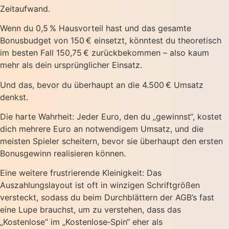
Zeitaufwand.
Wenn du 0,5 % Hausvorteil hast und das gesamte
Bonusbudget von 150 € einsetzt, könntest du theoretisch
im besten Fall 150,75 € zurückbekommen – also kaum
mehr als dein ursprünglicher Einsatz.
Und das, bevor du überhaupt an die 4.500 € Umsatz
denkst.
Die harte Wahrheit: Jeder Euro, den du „gewinnst“, kostet
dich mehrere Euro an notwendigem Umsatz, und die
meisten Spieler scheitern, bevor sie überhaupt den ersten
Bonusgewinn realisieren können.
Eine weitere frustrierende Kleinigkeit: Das
Auszahlungslayout ist oft in winzigen Schriftgrößen
versteckt, sodass du beim Durchblättern der AGB’s fast
eine Lupe brauchst, um zu verstehen, dass das
„Kostenlose“ im „Kostenlose‑Spin“ eher als