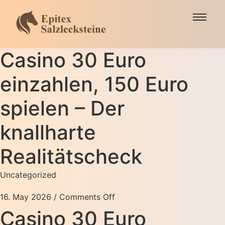
Casino 30 Euro
einzahlen, 150 Euro
spielen – Der
knallharte
Realitätscheck
Uncategorized
16. May 2026
/
Comments Off
Casino 30 Euro