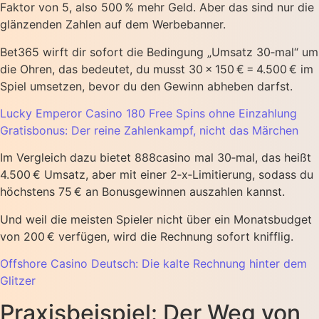
Faktor von 5, also 500 % mehr Geld. Aber das sind nur die
glänzenden Zahlen auf dem Werbebanner.
Bet365 wirft dir sofort die Bedingung „Umsatz 30‑mal“ um
die Ohren, das bedeutet, du musst 30 × 150 € = 4.500 € im
Spiel umsetzen, bevor du den Gewinn abheben darfst.
Lucky Emperor Casino 180 Free Spins ohne Einzahlung
Gratisbonus: Der reine Zahlenkampf, nicht das Märchen
Im Vergleich dazu bietet 888casino mal 30‑mal, das heißt
4.500 € Umsatz, aber mit einer 2‑x‑Limitierung, sodass du
höchstens 75 € an Bonusgewinnen auszahlen kannst.
Und weil die meisten Spieler nicht über ein Monatsbudget
von 200 € verfügen, wird die Rechnung sofort knifflig.
Offshore Casino Deutsch: Die kalte Rechnung hinter dem
Glitzer
Praxisbeispiel: Der Weg von