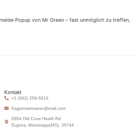
nmelde‑Popup von Mr Green – fast unmöglich zu treffen,
Kontakt
+1 (662) 258-5616
Kaganswimwear@mail.com
5954 Old Cove Heath Rd
Eupora, Mississippi(MS), 39744