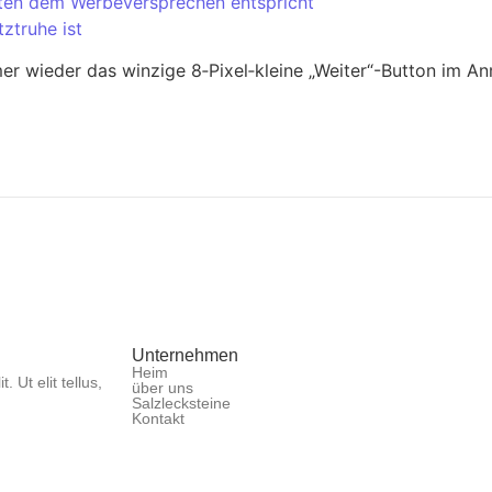
lten dem Werbeversprechen entspricht
ztruhe ist
er wieder das winzige 8‑Pixel‑kleine „Weiter“-Button im A
Unternehmen
Heim
 Ut elit tellus,
über uns
Salzlecksteine
Kontakt