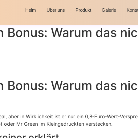
Heim
Uber uns
Produkt
Galerie
Konta
 Bonus: Warum das nicht
 Bonus: Warum das nicht
l, aber in Wirklichkeit ist er nur ein 0,8‑Euro‑Wert‑Versp
et oder Mr Green im Kleingedruckten verstecken.
einer erklärt