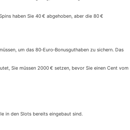
8 Spins haben Sie 40 € abgehoben, aber die 80 €
en müssen, um das 80‑Euro‑Bonusguthaben zu sichern. Das
deutet, Sie müssen 2000 € setzen, bevor Sie einen Cent vom
e in den Slots bereits eingebaut sind.