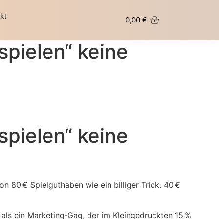
kt
0,00
€
spielen“ keine
spielen“ keine
 80 € Spielguthaben wie ein billiger Trick. 40 €
r als ein Marketing‑Gag, der im Kleingedruckten 15 %