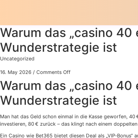
Warum das „casino 40 e
Wunderstrategie ist
Uncategorized
16. May 2026
/
Comments Off
Warum das „casino 40 e
Wunderstrategie ist
Man hat das Geld schon einmal in die Kasse geworfen, 40 € 
investieren, 80 € zurück – das klingt nach einem doppelte
Ein Casino wie Bet365 bietet diesen Deal als „VIP‑Bonus“ a