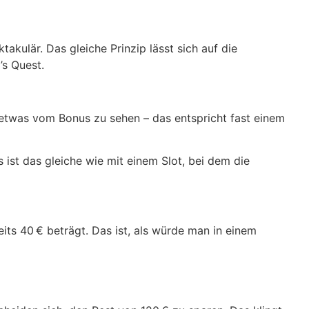
akulär. Das gleiche Prinzip lässt sich auf die
’s Quest.
 etwas vom Bonus zu sehen – das entspricht fast einem
s ist das gleiche wie mit einem Slot, bei dem die
eits 40 € beträgt. Das ist, als würde man in einem