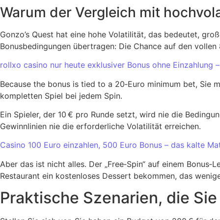
Warum der Vergleich mit hochvolat
Gonzo’s Quest hat eine hohe Volatilität, das bedeutet, groß
Bonusbedingungen übertragen: Die Chance auf den vollen 8
rollxo casino nur heute exklusiver Bonus ohne Einzahlun
Because the bonus is tied to a 20‑Euro minimum bet, Sie 
kompletten Spiel bei jedem Spin.
Ein Spieler, der 10 € pro Runde setzt, wird nie die Bedingu
Gewinnlinien nie die erforderliche Volatilität erreichen.
Casino 100 Euro einzahlen, 500 Euro Bonus – das kalte 
Aber das ist nicht alles. Der „Free‑Spin“ auf einem Bonus‑Le
Restaurant ein kostenloses Dessert bekommen, das weniger
Praktische Szenarien, die Sie 