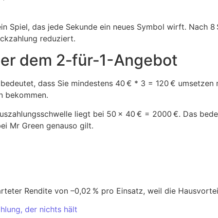
, ein Spiel, das jede Sekunde ein neues Symbol wirft. Nach 
ckzahlung reduziert.
ter dem 2‑für‑1-Angebot
ung bedeutet, dass Sie mindestens 40 € * 3 = 120 € umsetz
ich bekommen.
e Auszahlungsschwelle liegt bei 50 × 40 € = 2000 €. Das be
ei Mr Green genauso gilt.
teter Rendite von –0,02 % pro Einsatz, weil die Hausvorteil
lung, der nichts hält