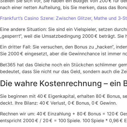
Stellen Sie sich vor, Sie haben ein Budget von 200 € für de
nach einer netten Aufteilung, bis Sie merken, dass das Bon
Frankfurt’s Casino Szene: Zwischen Glitzer, Mathe und 3‑
Eine andere Situation: Sie sind ein Vielspieler, setzen dur
„gesperrt“, weil die Umsatzbedingung 2000 € beträgt. Sie
Ein dritter Fall: Sie versuchen, den Bonus zu „hacken“, in
Sie 2000 € eingesetzt, aber die Gewinnchance ist immer noc
Bet365 hat das Gleiche noch ein Stückchen schlimmer gema
bedeutet, dass Sie nicht nur das Geld, sondern auch die Zeit
Die wahre Kostenrechnung – ein Be
Sie beginnen mit 40 € Eigenkapital, erhalten 80 € Bonus, 
deckt. Ihre Bilanz: 40 € Verlust, 0 € Bonus, 0 € Gewinn.
Rechnen wir um: 40 € Einzahlung + 80 € Bonus = 120 € Ges
entspricht 2000 € / 20 € = 100 Spiele. 100 Spiele * 0,96 