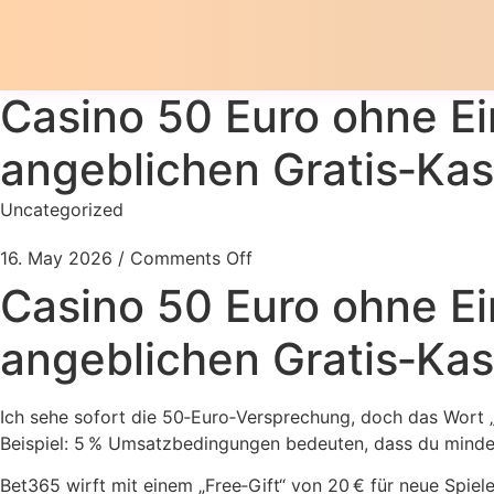
Casino 50 Euro ohne E
angeblichen Gratis‑Ka
Uncategorized
16. May 2026
/
Comments Off
Casino 50 Euro ohne E
angeblichen Gratis‑Ka
Ich sehe sofort die 50‑Euro‑Versprechung, doch das Wort „o
Beispiel: 5 % Umsatzbedingungen bedeuten, dass du minde
Bet365 wirft mit einem „Free‑Gift“ von 20 € für neue Spiel