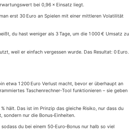
wartungswert bei 0,96 × Einsatz liegt.
an erst 30 Euro an Spielen mit einer mittleren Volatilität
heißt, du hast weniger als 3 Tage, um die 1 000 € Umsatz zu
tzt, weil er einfach vergessen wurde. Das Resultat: 0 Euro.
pin etwa 1 200 Euro Verlust macht, bevor er überhaupt an
grammiertes Taschenrechner‑Tool funktionieren – sie geben
 hält. Das ist im Prinzip das gleiche Risiko, nur dass du
t, sondern nur die Bonus‑Einheiten.
, sodass du bei einem 50‑Euro‑Bonus nur halb so viel