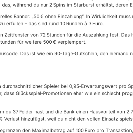
as, während du nur 2 Spins im Starburst erhältst, deren Er
relles Banner: „50 € ohne Einzahlung“. In Wirklichkeit muss m
 erfüllen – das sind rund 10 Runden à 3 Euro.
in Zeitfenster von 72 Stunden für die Auszahlung fest. Das 
 Stunden für weitere 500 € verplempert.
onuscode. Das ist wie ein 90‑Tage‑Gutschein, den niemand nu
in durchschnittlicher Spieler bei 0,95‑Erwartungswert pro S
ür, dass Glücksspiel‑Promotionen eher wie ein schlecht pro
m du 37 Felder hast und die Bank einen Hausvorteil von 2,7 %
Verlust hinzufügst, weil du nicht den vollen Einsatz spiels
 begrenzen den Maximalbetrag auf 100 Euro pro Transaktion