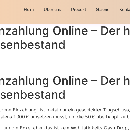
Heim
Uber uns
Produkt
Galerie
Konta
inzahlung Online – Der
ssenbestand
inzahlung Online – Der
ssenbestand
hne Einzahlung“ ist meist nur ein geschickter Trugschluss,
stens 1 000 € umsetzen musst, um die 50 € überhaupt zu b
er um die Ecke, aber das ist kein Wohltätigkeits‑Cash‑Drop,