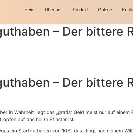
Heim
Uber uns
Produkt
Galerie
Konta
uthaben – Der bittere R
uthaben – Der bittere R
ber in Wahrheit liegt das „gratis“ Geld meist nur auf eine
ropfen auf das heiße Pflaster ist.
as ein Startguthaben von 10 €, das klingt nach einem Will