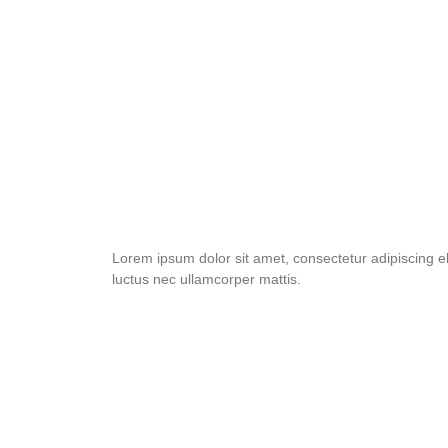
Lorem ipsum dolor sit amet, consectetur adipiscing elit.
luctus nec ullamcorper mattis.