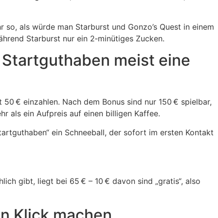
r so, als würde man Starburst und Gonzo’s Quest in einem
ährend Starburst nur ein 2‑minütiges Zucken.
Startguthaben meist eine
st 50 € einzahlen. Nach dem Bonus sind nur 150 € spielbar,
als ein Aufpreis auf einen billigen Kaffee.
artguthaben“ ein Schneeball, der sofort im ersten Kontakt
 gibt, liegt bei 65 € – 10 € davon sind „gratis“, also
ten Klick machen