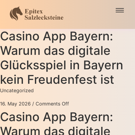
Casino App Bayern:
Warum das digitale
Glücksspiel in Bayern
kein Freudenfest ist
Uncategorized
16. May 2026
/
Comments Off
Casino App Bayern:
Warum das digitale