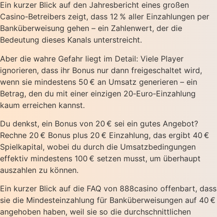
Ein kurzer Blick auf den Jahresbericht eines großen
Casino‑Betreibers zeigt, dass 12 % aller Einzahlungen per
Banküberweisung gehen – ein Zahlenwert, der die
Bedeutung dieses Kanals unterstreicht.
Aber die wahre Gefahr liegt im Detail: Viele Player
ignorieren, dass ihr Bonus nur dann freigeschaltet wird,
wenn sie mindestens 50 € an Umsatz generieren – ein
Betrag, den du mit einer einzigen 20‑Euro‑Einzahlung
kaum erreichen kannst.
Du denkst, ein Bonus von 20 € sei ein gutes Angebot?
Rechne 20 € Bonus plus 20 € Einzahlung, das ergibt 40 €
Spielkapital, wobei du durch die Umsatzbedingungen
effektiv mindestens 100 € setzen musst, um überhaupt
auszahlen zu können.
Ein kurzer Blick auf die FAQ von 888casino offenbart, dass
sie die Mindesteinzahlung für Banküberweisungen auf 40 €
angehoben haben, weil sie so die durchschnittlichen