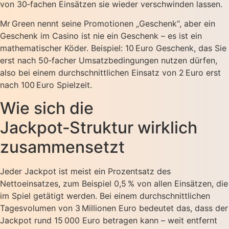
von 30‑fachen Einsätzen sie wieder verschwinden lassen.
Mr Green nennt seine Promotionen „Geschenk“, aber ein
Geschenk im Casino ist nie ein Geschenk – es ist ein
mathematischer Köder. Beispiel: 10 Euro Geschenk, das Sie
erst nach 50‑facher Umsatzbedingungen nutzen dürfen,
also bei einem durchschnittlichen Einsatz von 2 Euro erst
nach 100 Euro Spielzeit.
Wie sich die
Jackpot‑Struktur wirklich
zusammensetzt
Jeder Jackpot ist meist ein Prozentsatz des
Nettoeinsatzes, zum Beispiel 0,5 % von allen Einsätzen, die
im Spiel getätigt werden. Bei einem durchschnittlichen
Tagesvolumen von 3 Millionen Euro bedeutet das, dass der
Jackpot rund 15 000 Euro betragen kann – weit entfernt