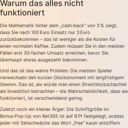
Warum das alles nicht
funktioniert
Die Mathematik hinter dem „cash‑back“ von 3 % zeigt,
dass Sie nach 100 Euro Einsatz nur 3 Euro
zurückbekommen – das ist weniger als die Kosten für
einen normalen Kaffee. Zudem müssen Sie in den meisten
Fällen erst 30‑fachen Umsatz erreichen, bevor Sie
überhaupt etwas ausgezahlt bekommen.
Und das ist das wahre Problem: Die meisten Spieler
verwechseln den kurzen Glücksmoment mit langfristigem
Gewinn. Das ist, als würde man einen Streichholzschachtel
als Investition betrachten – die Wahrscheinlichkeit, dass sie
funktioniert, ist verschwindend gering.
Zuletzt noch ein kleiner Ärger: Die Schriftgröße im
Bonus‑Pop‑Up von Bet365 ist auf 8 Pt festgelegt, sodass
jeder mit Sehschwäche das Wort „free“ kaum entziffern