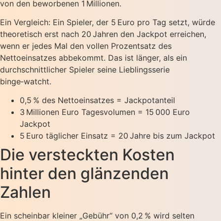
von den beworbenen 1 Millionen.
Ein Vergleich: Ein Spieler, der 5 Euro pro Tag setzt, würde
theoretisch erst nach 20 Jahren den Jackpot erreichen,
wenn er jedes Mal den vollen Prozentsatz des
Nettoeinsatzes abbekommt. Das ist länger, als ein
durchschnittlicher Spieler seine Lieblingsserie
binge‑watcht.
0,5 % des Nettoeinsatzes = Jackpotanteil
3 Millionen Euro Tagesvolumen = 15 000 Euro
Jackpot
5 Euro täglicher Einsatz = 20 Jahre bis zum Jackpot
Die versteckten Kosten
hinter den glänzenden
Zahlen
Ein scheinbar kleiner „Gebühr“ von 0,2 % wird selten