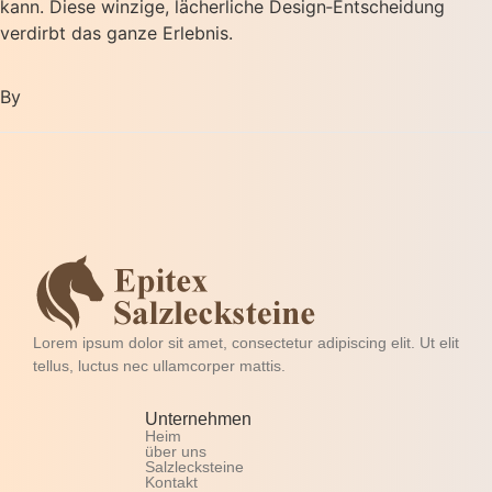
kann. Diese winzige, lächerliche Design‑Entscheidung
verdirbt das ganze Erlebnis.
By
Lorem ipsum dolor sit amet, consectetur adipiscing elit. Ut elit
tellus, luctus nec ullamcorper mattis.
Unternehmen
Heim
über uns
Salzlecksteine
Kontakt