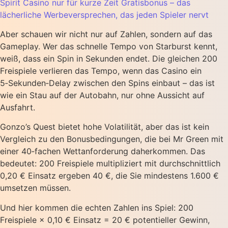
Spirit Casino nur für kurze Zeit Gratisbonus – das
lächerliche Werbeversprechen, das jeden Spieler nervt
Aber schauen wir nicht nur auf Zahlen, sondern auf das
Gameplay. Wer das schnelle Tempo von Starburst kennt,
weiß, dass ein Spin in Sekunden endet. Die gleichen 200
Freispiele verlieren das Tempo, wenn das Casino ein
5‑Sekunden‑Delay zwischen den Spins einbaut – das ist
wie ein Stau auf der Autobahn, nur ohne Aussicht auf
Ausfahrt.
Gonzo’s Quest bietet hohe Volatilität, aber das ist kein
Vergleich zu den Bonusbedingungen, die bei Mr Green mit
einer 40‑fachen Wettanforderung daherkommen. Das
bedeutet: 200 Freispiele multipliziert mit durchschnittlich
0,20 € Einsatz ergeben 40 €, die Sie mindestens 1.600 €
umsetzen müssen.
Und hier kommen die echten Zahlen ins Spiel: 200
Freispiele × 0,10 € Einsatz = 20 € potentieller Gewinn,