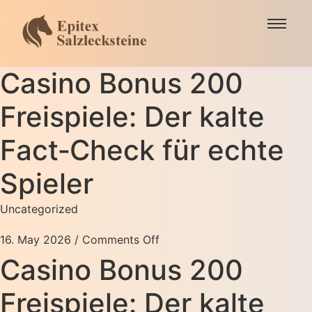
Casino Bonus 200
Freispiele: Der kalte
Fact‑Check für echte
Spieler
Uncategorized
16. May 2026
/
Comments Off
Casino Bonus 200
Freispiele: Der kalte