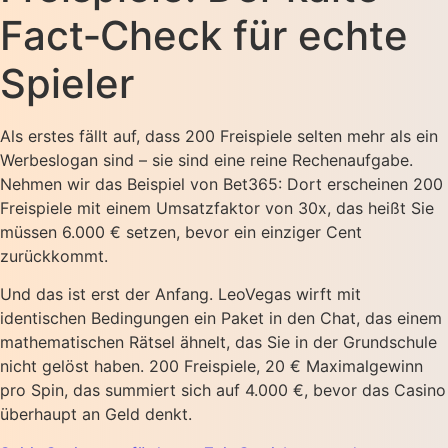
Fact‑Check für echte
Spieler
Als erstes fällt auf, dass 200 Freispiele selten mehr als ein
Werbeslogan sind – sie sind eine reine Rechenaufgabe.
Nehmen wir das Beispiel von Bet365: Dort erscheinen 200
Freispiele mit einem Umsatzfaktor von 30x, das heißt Sie
müssen 6.000 € setzen, bevor ein einziger Cent
zurückkommt.
Und das ist erst der Anfang. LeoVegas wirft mit
identischen Bedingungen ein Paket in den Chat, das einem
mathematischen Rätsel ähnelt, das Sie in der Grundschule
nicht gelöst haben. 200 Freispiele, 20 € Maximalgewinn
pro Spin, das summiert sich auf 4.000 €, bevor das Casino
überhaupt an Geld denkt.