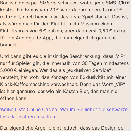
Bonus‑Codes per SMS verschicken, wobei jede SMS 0,10 €
kostet. Ein Bonus von 20 € wird dadurch bereits um 1 €
reduziert, noch bevor man das erste Spiel startet. Das ist,
als würde man für den Eintritt in ein Museum einen
Eintrittspreis von 5 € zahlen, aber dann erst 0,50 € extra
für die Audioguide‑App, die man eigentlich gar nicht
braucht.
Und dann gibt es die irrsinnige Beschränkung, dass „VIP“
nur für Spieler gilt, die innerhalb von 30 Tagen mindestens
5.000 € einlegen. Wer das als „exklusiven Service“
versteht, hat wohl das Konzept von Exklusivität mit einer
Kiosk‑Kaffeemaschine verwechselt. Denn das Wort „VIP“
ist hier genauso leer wie ein Kasten Bier, den man nie
öffnen kann.
Weiße Liste Online Casino: Warum Sie lieber die schwarze
Liste konsultieren sollten
Der eigentliche Ärger bleibt jedoch, dass das Design der