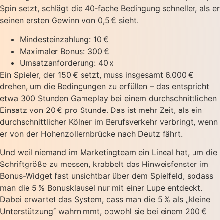
Spin setzt, schlägt die 40‑fache Bedingung schneller, als er
seinen ersten Gewinn von 0,5 € sieht.
Mindesteinzahlung: 10 €
Maximaler Bonus: 300 €
Umsatzanforderung: 40 x
Ein Spieler, der 150 € setzt, muss insgesamt 6.000 €
drehen, um die Bedingungen zu erfüllen – das entspricht
etwa 300 Stunden Gameplay bei einem durchschnittlichen
Einsatz von 20 € pro Stunde. Das ist mehr Zeit, als ein
durchschnittlicher Kölner im Berufsverkehr verbringt, wenn
er von der Hohenzollernbrücke nach Deutz fährt.
Und weil niemand im Marketingteam ein Lineal hat, um die
Schriftgröße zu messen, krabbelt das Hinweisfenster im
Bonus-Widget fast unsichtbar über dem Spielfeld, sodass
man die 5 % Bonusklausel nur mit einer Lupe entdeckt.
Dabei erwartet das System, dass man die 5 % als „kleine
Unterstützung“ wahrnimmt, obwohl sie bei einem 200 €