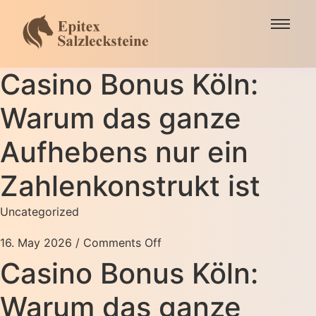
Casino Bonus Köln:
Warum das ganze
Aufhebens nur ein
Zahlenkonstrukt ist
Uncategorized
16. May 2026
/
Comments Off
Casino Bonus Köln:
Warum das ganze