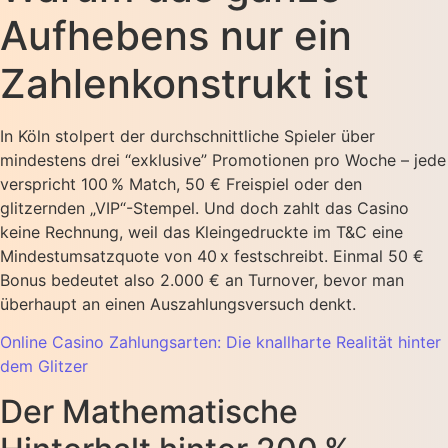
Aufhebens nur ein
Zahlenkonstrukt ist
In Köln stolpert der durchschnittliche Spieler über
mindestens drei “exklusive” Promotionen pro Woche – jede
verspricht 100 % Match, 50 € Freispiel oder den
glitzernden „VIP“-Stempel. Und doch zahlt das Casino
keine Rechnung, weil das Kleingedruckte im T&C eine
Mindestumsatzquote von 40 x festschreibt. Einmal 50 €
Bonus bedeutet also 2.000 € an Turnover, bevor man
überhaupt an einen Auszahlungsversuch denkt.
Online Casino Zahlungsarten: Die knallharte Realität hinter
dem Glitzer
Der Mathematische