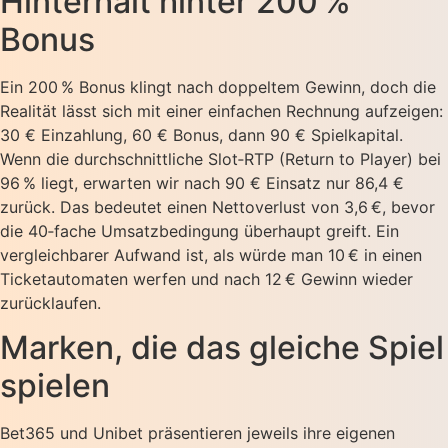
Hinterhalt hinter 200 %
Bonus
Ein 200 % Bonus klingt nach doppeltem Gewinn, doch die
Realität lässt sich mit einer einfachen Rechnung aufzeigen:
30 € Einzahlung, 60 € Bonus, dann 90 € Spielkapital.
Wenn die durchschnittliche Slot‑RTP (Return to Player) bei
96 % liegt, erwarten wir nach 90 € Einsatz nur 86,4 €
zurück. Das bedeutet einen Nettoverlust von 3,6 €, bevor
die 40‑fache Umsatzbedingung überhaupt greift. Ein
vergleichbarer Aufwand ist, als würde man 10 € in einen
Ticketautomaten werfen und nach 12 € Gewinn wieder
zurücklaufen.
Marken, die das gleiche Spiel
spielen
Bet365 und Unibet präsentieren jeweils ihre eigenen